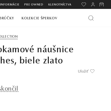
 INFORMÁCIE
PRE OWNED
KLENOTNÍCTVA
BRÚČKY
KOLEKCIE ŠPERKOV
OLLECTION
okamové náušnice
hes, biele zlato
Uložiť
skončil