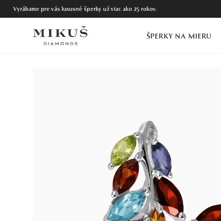
Vyrábame pre vás luxusné šperky už viac ako 25 rokov.
ŠPERKY NA MIERU