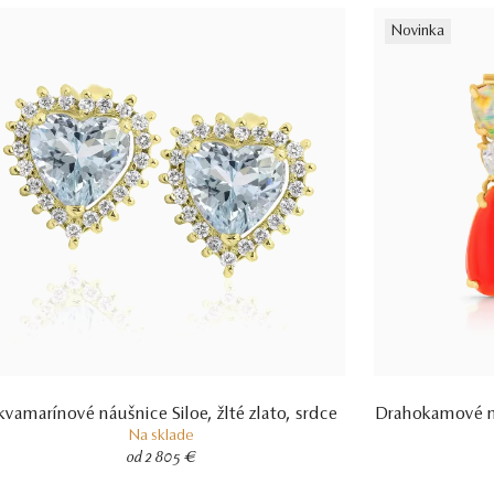
Novinka
kvamarínové náušnice Siloe, žlté zlato, srdce
Drahokamové ná
Na sklade
od 2 805 €