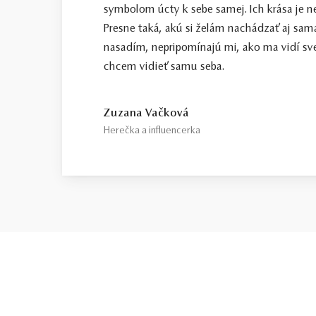
symbolom úcty k sebe samej. Ich krása je n
Presne taká, akú si želám nachádzať aj sama
nasadím, nepripomínajú mi, ako ma vidí sve
chcem vidieť samu seba.
Zuzana Vačková
Herečka a influencerka