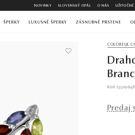
NOVINKY
SLOVENSKÝ OPÁL
O NÁS
UŽITOČNÉ
ŠPERKY
LUXUSNÉ ŠPERKY
ZÁSNUBNÉ PRSTENE
O
COLORFUL C
Drah
Branc
Kód: 235291048
Predaj 