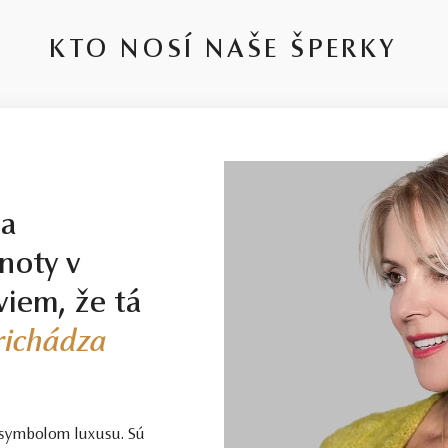
KTO NOSÍ NAŠE ŠPERKY
la
noty v
viem, že tá
prichádza
 symbolom luxusu. Sú