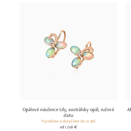
Opálové náušnice Lily, austrálsky opál, ružové
A
zlato
Vyrobíme a doručíme do 21 dní
od 1 756 €