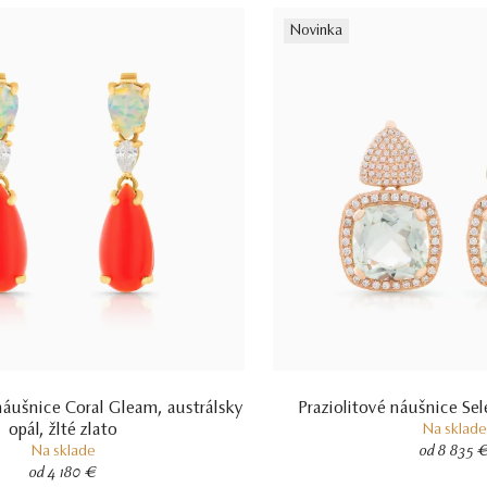
Novinka
ušnice Coral Gleam, austrálsky
Praziolitové náušnice Sel
opál, žlté zlato
Na sklade
Na sklade
od 8 835 
od 4 180 €