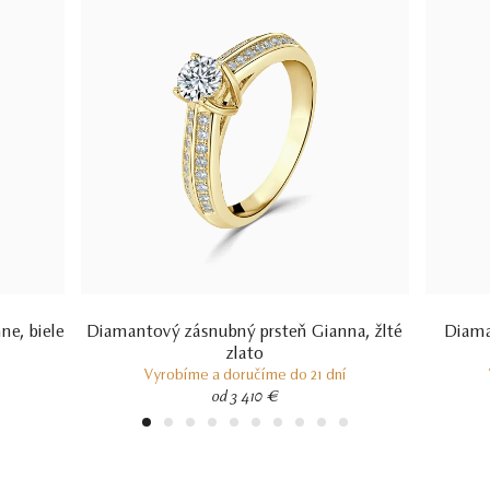
ne, biele
Diamantový zásnubný prsteň Gianna, žlté
Diama
zlato
Vyrobíme a doručíme do 21 dní
od 3 410 €
1
2
3
4
5
6
7
8
9
10