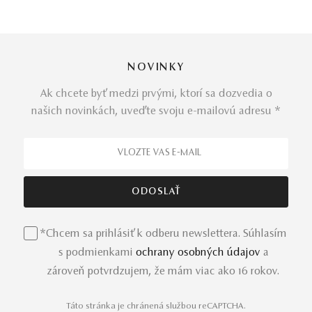
pre vás.
Prémiový prsteň
, na ktorého výrobu sme použili výlučne
NOVINKY
prírodné materiály. Biele zlato, čierny diamant a číry
drahokam vás oslepia svojou jedinečnosťou. Ohromujúce
Ak chcete byť medzi prvými, ktorí sa dozvedia o
prepojenie kontrastných farieb drahokamov
je v
našich novinkách, uveďte svoju e-mailovú adresu *
kombinácii s leskom bieleho zlata splnením vašich
najtajnejších snov. Snívajte za bdela, noste originálny
prsteň Friends s gráciou, aká mu právom prináleží.
Jednoducho buďte sama sebou a nechajte sa ovládnuť
čarom neodolateľného šperku.
*Chcem sa prihlásiť k odberu newslettera. Súhlasím
s podmienkami
ochrany osobných údajov
a
zároveň potvrdzujem, že mám viac ako 16 rokov.
Táto stránka je chránená službou reCAPTCHA.