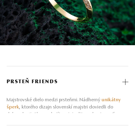
PRSTEŇ FRIENDS
Majstrovské dielo medzi prsteňmi. Nádherný
unikátny
šperk
, ktorého dizajn slovenskí majstri doviedli do
dokonalosti. Ak sa nebojíte originality a chcete mať na
prste skutočný klenot, aký nemá nik iný,
prsteň Friends
z kolekcie
Black & white collection
je ideálnym šperkom