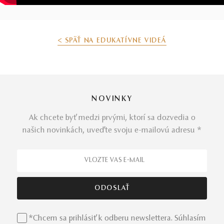
< SPÄŤ NA EDUKATÍVNE VIDEÁ
NOVINKY
Ak chcete byť medzi prvými, ktorí sa dozvedia o
našich novinkách, uveďte svoju e-mailovú adresu *
*Chcem sa prihlásiť k odberu newslettera. Súhlasím