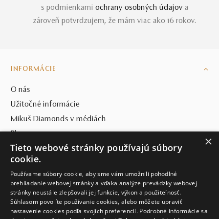
s podmienkami
ochrany osobných údajov
a
zároveň potvrdzujem, že mám viac ako 16 rokov.
INFORMÁCIE
O nás
Užitočné informácie
Mikuš Diamonds v médiách
Blog
×
Tieto webové stránky používajú súbory
SVET MIKUŠ DIAMONDS
cookie.
Používame súbory cookie, aby sme vám umožnili pohodlné
VŠETKO O NÁKUPE
prehliadanie webovej stránky a vďaka analýze prevádzky webovej
stránky neustále zlepšovali jej funkcie, výkon a použiteľnosť.
KONTAKT
Súhlasom povolíte používanie cookies, alebo môžete upraviť
nastavenie cookies podľa svojích preferencií. Podrobné informácie sa
Naše klenotníctva