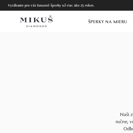
Vyrábame pre vás luxusné šperky už viac ako 25 rokov.
ŠPERKY NA MIERU
Naši z
ručne, v
Odbo