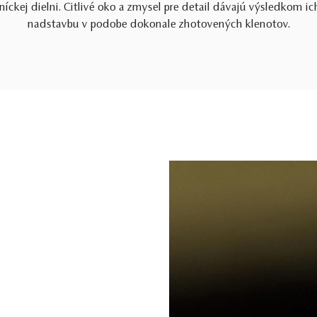
níckej dielni. Citlivé oko a zmysel pre detail dávajú výsledkom ic
nadstavbu v podobe dokonale zhotovených klenotov.