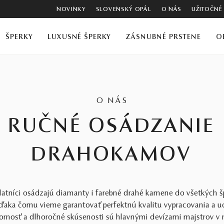
NOVINKY
SLOVENSKÝ OPÁL
O NÁS
UŽITOČNÉ
ŠPERKY
LUXUSNÉ ŠPERKY
ZÁSNUBNÉ PRSTENE
O
O NÁS
RUČNÉ OSÁDZANIE
DRAHOKAMOV
latníci osádzajú diamanty i farebné drahé kamene do všetkých 
ďaka čomu vieme garantovať perfektnú kvalitu vypracovania a u
rnosť a dlhoročné skúsenosti sú hlavnými devízami majstrov v 