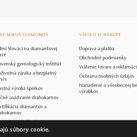
VET MIKUŠ DIAMONDS
VŠETKO O NÁKUPE
diní Slováci na diamantovej
Doprava a platba
rze
Obchodné podmienky
ovenský gemologický inštitút
Vrátenie tovaru a reklamác
životná záruka a bezplatný
Ochrana osobných údajov
rvis
Nariadenie o všeobecnej b
astná výroba šperkov
výrobkov
čné osádzanie drahokamov
rtifikácia diamantov a
rahokamov
arostlivosť o šperky
ajú súbory cookie.
sto kladené otázky (FAQ)