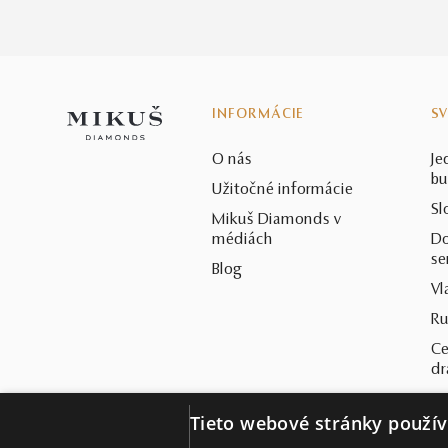
INFORMÁCIE
S
O nás
Je
bu
Užitočné informácie
Sl
Mikuš Diamonds v
médiách
Do
se
Blog
Vl
Ru
Ce
d
St
Tieto webové stránky použív
Ča