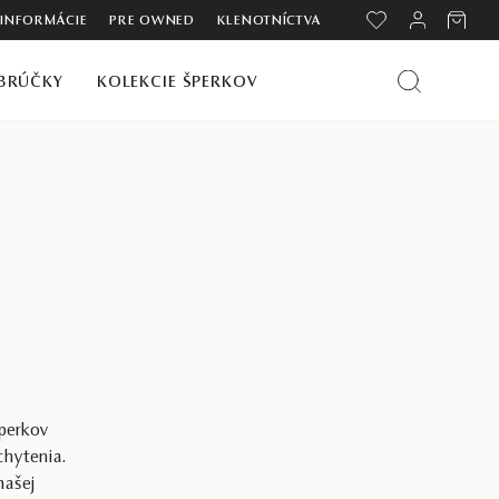
 INFORMÁCIE
PRE OWNED
KLENOTNÍCTVA
BRÚČKY
KOLEKCIE ŠPERKOV
šperkov
chytenia.
našej