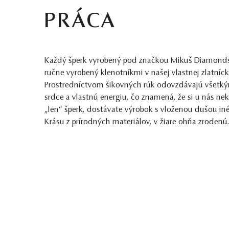
PRÁCA
Každý šperk vyrobený pod značkou Mikuš Diamonds j
ručne vyrobený klenotníkmi v našej vlastnej zlatnícke
Prostredníctvom šikovných rúk odovzdávajú všet
srdce a vlastnú energiu, čo znamená, že si u nás ne
„len“ šperk, dostávate výrobok s vloženou dušou in
Krásu z prírodných materiálov, v žiare ohňa zrodenú.