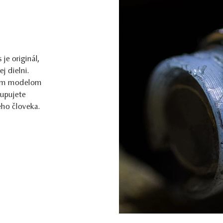
e originál,
j dielni.
kým modelom
kupujete
ého človeka.