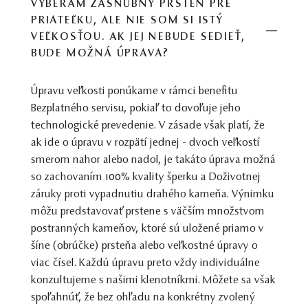
VYBERÁM ZÁSNUBNÝ PRSTEŇ PRE
PRIATEĽKU, ALE NIE SOM SI ISTÝ
VEĽKOSŤOU. AK JEJ NEBUDE SEDIEŤ,
BUDE MOŽNÁ ÚPRAVA?
Úpravu veľkosti ponúkame v rámci benefitu
Bezplatného servisu, pokiaľ to dovoľuje jeho
technologické prevedenie. V zásade však platí, že
ak ide o úpravu v rozpätí jednej - dvoch veľkostí
smerom nahor alebo nadol, je takáto úprava možná
so zachovaním 100% kvality šperku a Doživotnej
záruky proti vypadnutiu drahého kameňa. Výnimku
môžu predstavovať prstene s väčším množstvom
postranných kameňov, ktoré sú uložené priamo v
šíne (obrúčke) prsteňa alebo veľkostné úpravy o
viac čísel. Každú úpravu preto vždy individuálne
konzultujeme s našimi klenotníkmi. Môžete sa však
spoľahnúť, že bez ohľadu na konkrétny zvolený