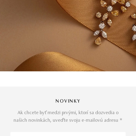
NOVINKY
Ak chcete byť medzi prvými, ktorí sa dozvedia o
našich novinkách, uveďte svoju e-mailovú adresu *