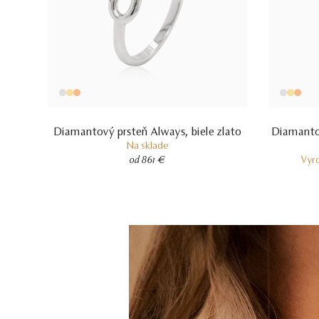
Diamantový prsteň Always, biele zlato
Diamanto
Na sklade
od 861 €
Vyr