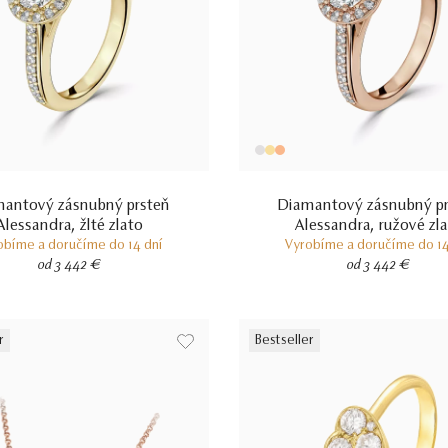
antový zásnubný prsteň
Diamantový zásnubný p
Alessandra, žlté zlato
Alessandra, ružové zl
obíme a doručíme do 14 dní
Vyrobíme a doručíme do 14
od 3 442 €
od 3 442 €
r
Bestseller