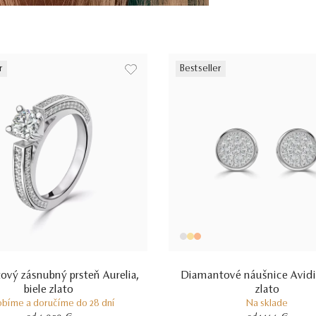
r
Bestseller
vý zásnubný prsteň Aurelia,
Diamantové náušnice Avidit
biele zlato
zlato
obíme a doručíme do 28 dní
Na sklade