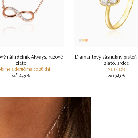
vý náhrdelník Always, ružové
Diamantový zásnubný prsteň 
zlato
zlato, srdce
obíme a doručíme do 28 dní
Na sklade
od 1 245 €
od 1 523 €