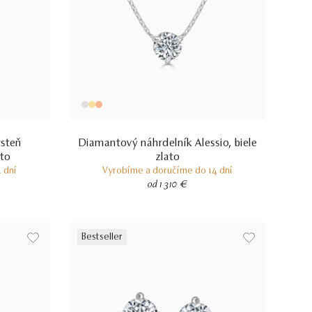
rsteň
Diamantový náhrdelník Alessio, biele
ato
zlato
 dní
Vyrobíme a doručíme do 14 dní
od 1 310 €
Bestseller