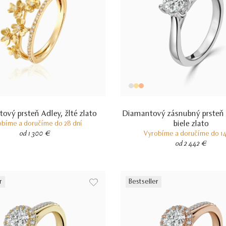
ový prsteň Adley, žlté zlato
Diamantový zásnubný prsteň 
biele zlato
obíme a doručíme do 28 dní
od 1 300 €
Vyrobíme a doručíme do 14
od 2 442 €
r
Bestseller