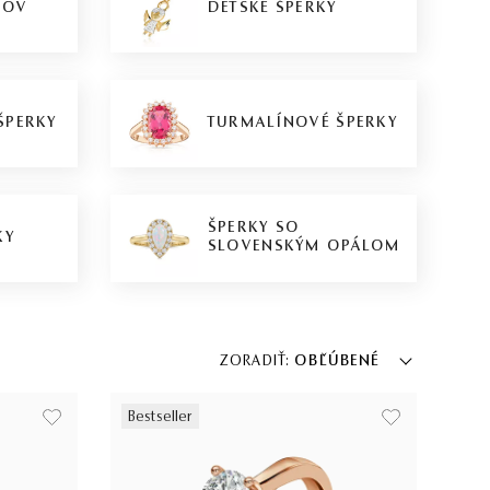
KOV
DETSKÉ ŠPERKY
ŠPERKY
TURMALÍNOVÉ ŠPERKY
ŠPERKY SO
KY
SLOVENSKÝM OPÁLOM
ZORADIŤ:
OBĽÚBENÉ
Bestseller