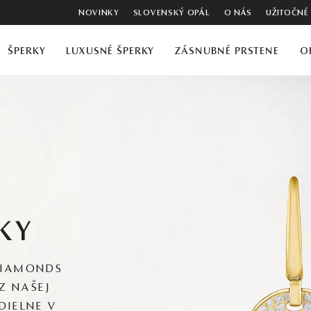
NOVINKY
SLOVENSKÝ OPÁL
O NÁS
UŽITOČNÉ
ŠPERKY
LUXUSNÉ ŠPERKY
ZÁSNUBNÉ PRSTENE
O
KY
DIAMONDS
Z NAŠEJ
DIELNE V