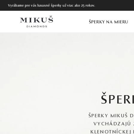
Vyrábame pre vás luxusné šperky už viac ako 25 rokov.
ŠPERKY NA MIERU
ŠPER
ŠPERKY MIKUŠ 
VYCHÁDZAJÚ 
KLENOTNÍCKEJ 