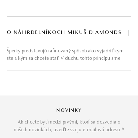
O NÁHRDELNÍKOCH MIKUŠ DIAMONDS
Šperky predstavujú rafinovaný spôsob ako vyjadriť kým
ste a kým sa chcete stať. V duchu tohto princípu sme
postupovali pri zrode štýlovo i materiálovo
pestrých
kolekcií
náhrdelníkov, ktoré nepatria iba do kategórie
„ultimátny večerný šperk“. Oceňte vlastnú jedinečnosť aj
mimo oficiálnych udalostí! Nikdy neviete, či to, čo ste si
odriekli, nie je to,
čo vám robí najväčšiu radosť.
Slovami Barbary Rütting:
NOVINKY
„Nie je pochýb o tom, že väčšina žien v Hollywoode sa
vydáva z lásky. Milujú tu norkové kožuchy, tu perlové
Ak chcete byť medzi prvými, ktorí sa dozvedia o
náhrdelníky...“
našich novinkách, uveďte svoju e-mailovú adresu *