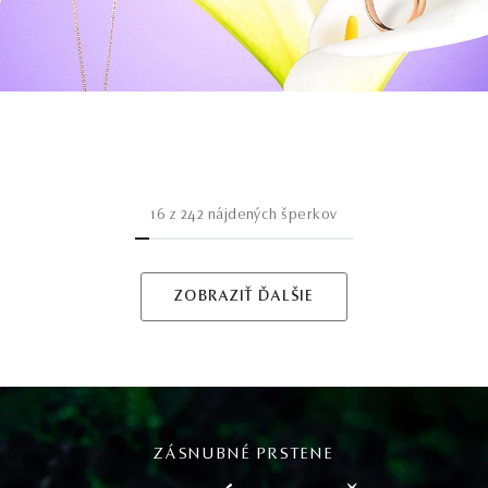
16
z
242
nájdených šperkov
ZOBRAZIŤ ĎALŠIE
ZÁSNUBNÉ PRSTENE