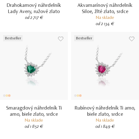
Drahokamový náhrdelník
Akvamarínový náhrdelník
Lady Avery, ružové zlato
Siloe, žlté zlato, srdce
od 2 717 €
Na sklade
od 2 134 €
Bestseller
Bestseller
Smaragdový náhrdelník Ti
Rubínový náhrdelník Ti amo,
amo, biele zlato, srdce
biele zlato, srdce
Na sklade
Na sklade
od 1 852 €
od 1 849 €