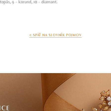
 topás, 9 – korund, 10 – diamant.
< SPÄŤ NA SLOVNÍK POJMOV
ICE