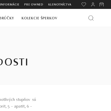
 INFORMÁCIE
PRE OWNED
KLENOTNÍCTVA
BRÚČKY
KOLEKCIE ŠPERKOV
DOSTI
dnotlivých stupňov sú
rit, 5 – apatit, 6 –