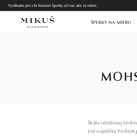
Vyrábame pre vás luxusné šperky už viac ako 25 rokov.
ŠPERKY NA MIERU
MOHS
Škála relatívnej tvrdo
(od najnižšej tvrdosti 