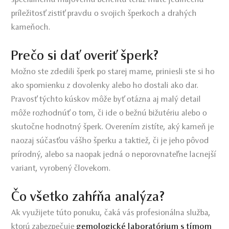
príležitosť zistiť pravdu o svojich šperkoch a drahých
kameňoch.
Prečo si dať overiť šperk?
Možno ste zdedili šperk po starej mame, priniesli ste si ho
ako spomienku z dovolenky alebo ho dostali ako dar.
Pravosť týchto kúskov môže byť otázna aj malý detail
môže rozhodnúť o tom, či ide o bežnú bižutériu alebo o
skutočne hodnotný šperk. Overením zistíte, aký kameň je
naozaj súčasťou vášho šperku a taktiež, či je jeho pôvod
prírodný, alebo sa naopak jedná o neporovnateľne lacnejší
variant, vyrobený človekom.
Čo všetko zahŕňa analýza?
Ak využijete túto ponuku, čaká vás profesionálna služba,
ktorú zabezpečuje
gemologické laboratórium s tímom