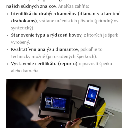
našich súdnych znalcov
. Analýza zahŕňa:
Identifikáciu drahých kameňov (diamanty a farebné
drahokamy)
, vrátane určenia ich pôvodu (prírodný vs.
syntetický).
Stanovenie typu a rýdzosti kovov
, z ktorých je šperk
vyrobený.
Kvalitatívnu analýzu diamantov
, pokiaľ je to
technicky možné (pri osadených šperkoch).
Vystavenie certifikátu (reportu)
o pravosti šperku
alebo kameňa.