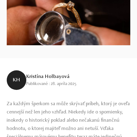
Kristína Holbayová
KH
Publikované : 28. apríla 2025
Za každým šperkom sa môže skrývať príbeh, ktorý je oveľa
cennejší než len jeho vzhľad. Niekedy ide o spomienky,
inokedy o historický poklad alebo nečakanú finančnú
hodnotu, o ktorej majiteľ možno ani netuší. Vďaka
špeciálnemu májovému benefitu teraz máte jedinečnú