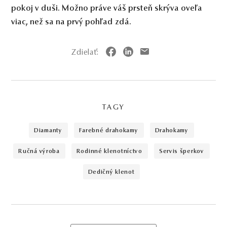
pokoj v duši. Možno práve váš prsteň skrýva oveľa
viac, než sa na prvý pohľad zdá.
Zdielať:
TAGY
diamanty
farebné drahokamy
drahokamy
ručná výroba
rodinné klenotníctvo
servis šperkov
dedičný klenot