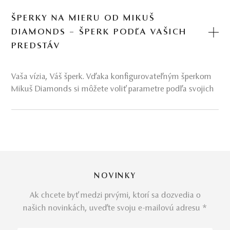
ŠPERKY NA MIERU OD MIKUŠ
DIAMONDS – ŠPERK PODĽA VAŠICH
PREDSTÁV
Vaša vízia, Váš šperk. Vďaka konfigurovateľným šperkom
Mikuš Diamonds si môžete voliť parametre podľa svojich
preferencií. Vyberte si dizajn, kvalitu drahého kameňa až
po
farbu zlata
.
Každý šperk je
ručne vyrobený
na mieru podľa Vašich
požiadaviek
v našej dielni
s dôrazom na detail, kvalitu a
krásu. Je to ideálna voľba pre tých, ktorí hľadajú
jedinečný dar
alebo si chcú splniť svoj osobný sen. A to
NOVINKY
všetko pri väčšine šperkov iba do 7 dní!
Ak chcete byť medzi prvými, ktorí sa dozvedia o
Konfigurovateľné šperky vyzdvihujú vašu jedinečnosť –
našich novinkách, uveďte svoju e-mailovú adresu *
navrhnite si šperk, ktorý dokonale vystihne váš vkus aj
osobnosť.