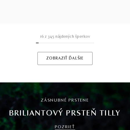
16
z
345
nájdených šperkov
ZOBRAZIŤ ĎALŠIE
ZÁSNUBNÉ PRSTENE
BRILIANTOVÝ PRSTEŇ TILLY
POZRIEŤ