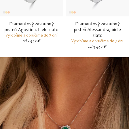
Diamantový zásnubný
Diamantový zásnubný
prsteň Agostina, biele zlato
prsteň Alessandra, biele
zlato
Vyrobíme a doručíme do 7 dní
od 2 442 €
Vyrobíme a doručíme do 7 dní
od 3 442 €