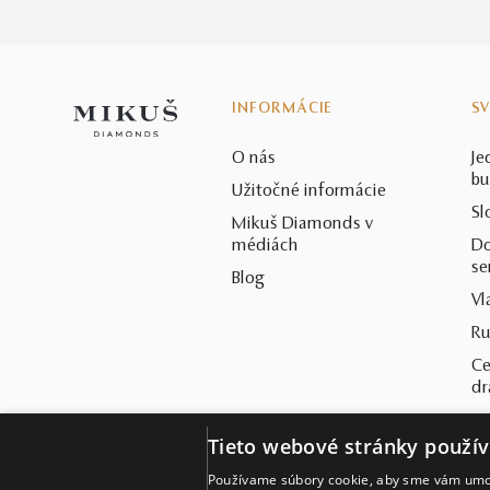
INFORMÁCIE
S
O nás
Je
bu
Užitočné informácie
Sl
Mikuš Diamonds v
médiách
Do
se
Blog
Vl
Ru
Ce
d
St
Tieto webové stránky použív
Ča
Používame súbory cookie, aby sme vám umož
Sl