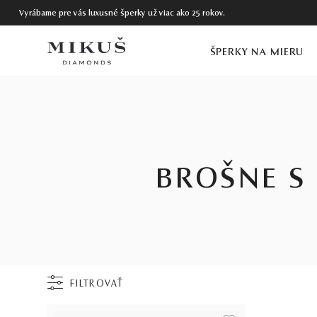
Vyrábame pre vás luxusné šperky už viac ako 25 rokov.
ŠPERKY NA MIERU
BROŠNE S
FILTROVAŤ