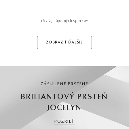
16
z
23
nájdených šperkov
ZOBRAZIŤ ĎALŠIE
ZÁSNUBNÉ PRSTENE
BRILIANTOVÝ PRSTEŇ
JOCELYN
POZRIEŤ