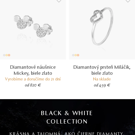
Diamantové náušnice
Diamantový prsteň Miláčik,
Mickey, biele zlato
biele zlato
Vyrobíme a doručíme do 21 dní
Na sklade
od 820 €
od 459 €
BLACK & WHITE
COLLECTION
KRÁSNA A TAJOMNÁ, AKO ČIERNE DIAMANTY.