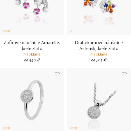
Zafírové náušnice Amarelle,
Drahokamové náušnice
biele zlato
Asterisk, biele zlato
Na sklade
Na sklade
od 549 €
od 703 €