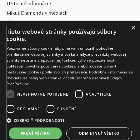
Užitočné informácie
Mikuš Diamonds v médiách
Blog
×
Tieto webové stránky používajú súbory
SVET MIKUŠ DIAMONDS
cookie.
Používame súbory cookie, aby sme vám umožnili pohodlné
VŠETKO O NÁKUPE
prehliadanie webovej stránky a vďaka analýze prevádzky webovej
stránky neustále zlepšovali jej funkcie, výkon a použiteľnosť.
KONTAKT
Súhlasom povolíte používanie cookies, alebo môžete upraviť
nastavenie cookies podľa svojích preferencií. Podrobné informácie sa
Naše klenotníctva
dozviete na našej web stránke v časti Ochrana osobných údajov.
Prečítať viac
Sídlo spoločnosti
NEVYHNUTNE POTREBNÉ
ANALYTICKÉ
REKLAMNÉ
FUNKČNÉ
ZOBRAZIŤ PODROBNOSTI
PRIJAŤ VŠETKO
ODMIETNUŤ VŠETKO
© MIKUŠ DIAMONDS, A.S. 2026. VŠETKY PRÁVA VYHRADENÉ.
Nastavenia cookies.