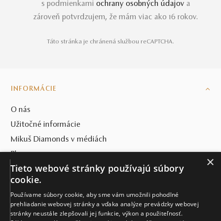
s podmienkami
ochrany osobných údajov
a
zároveň potvrdzujem, že mám viac ako 16 rokov.
Táto stránka je chránená službou reCAPTCHA.
INFORMÁCIE
O nás
Užitočné informácie
Mikuš Diamonds v médiách
Blog
×
Tieto webové stránky používajú súbory
SVET MIKUŠ DIAMONDS
cookie.
Používame súbory cookie, aby sme vám umožnili pohodlné
VŠETKO O NÁKUPE
prehliadanie webovej stránky a vďaka analýze prevádzky webovej
stránky neustále zlepšovali jej funkcie, výkon a použiteľnosť.
KONTAKT