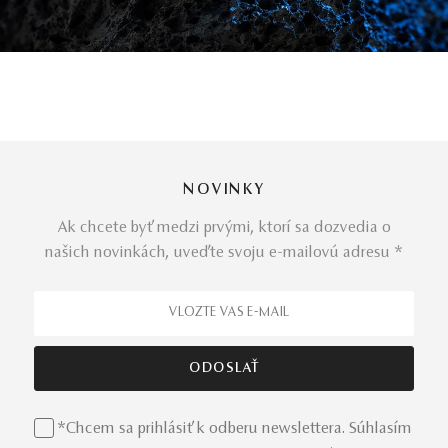
NOVINKY
Ak chcete byť medzi prvými, ktorí sa dozvedia o
našich novinkách, uveďte svoju e-mailovú adresu *
*Chcem sa prihlásiť k odberu newslettera. Súhlasím