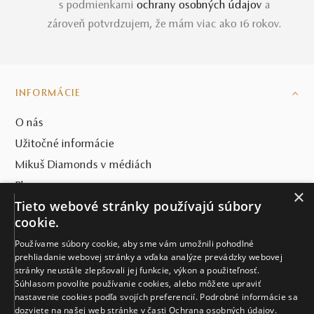
s podmienkami
ochrany osobných údajov
a
zároveň potvrdzujem, že mám viac ako 16 rokov.
INFORMÁCIE
O nás
Užitočné informácie
Mikuš Diamonds v médiách
Blog
×
Tieto webové stránky používajú súbory
SVET MIKUŠ DIAMONDS
cookie.
Používame súbory cookie, aby sme vám umožnili pohodlné
VŠETKO O NÁKUPE
prehliadanie webovej stránky a vďaka analýze prevádzky webovej
stránky neustále zlepšovali jej funkcie, výkon a použiteľnosť.
KONTAKT
Súhlasom povolíte používanie cookies, alebo môžete upraviť
nastavenie cookies podľa svojích preferencií. Podrobné informácie sa
Naše klenotníctva
dozviete na našej web stránke v časti Ochrana osobných údajov.