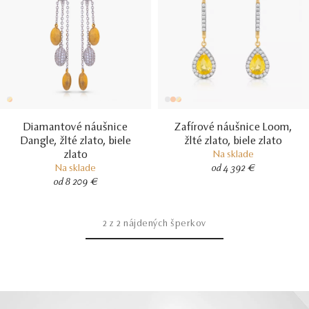
Diamantové náušnice
Zafírové náušnice Loom,
Dangle, žlté zlato, biele
žlté zlato, biele zlato
zlato
Na sklade
Na sklade
od 4 392 €
od 8 209 €
2
z
2
nájdených šperkov