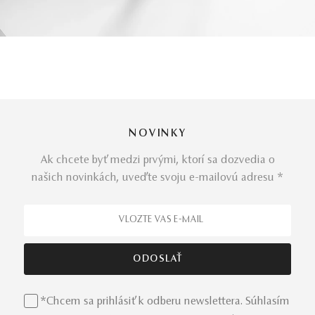
NOVINKY
Ak chcete byť medzi prvými, ktorí sa dozvedia o
našich novinkách, uveďte svoju e-mailovú adresu *
*Chcem sa prihlásiť k odberu newslettera. Súhlasím