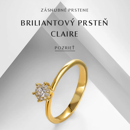
ZÁSNUBNÉ PRSTENE
BRILIANTOVÝ PRSTEŇ
CLAIRE
POZRIEŤ