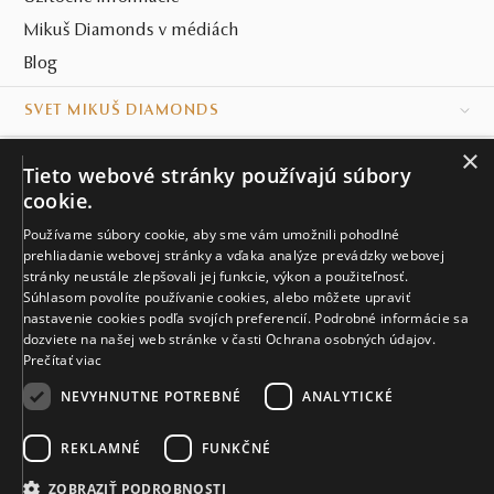
Mikuš Diamonds v médiách
Blog
SVET MIKUŠ DIAMONDS
×
VŠETKO O NÁKUPE
Tieto webové stránky používajú súbory
cookie.
KONTAKT
Používame súbory cookie, aby sme vám umožnili pohodlné
Naše klenotníctva
prehliadanie webovej stránky a vďaka analýze prevádzky webovej
stránky neustále zlepšovali jej funkcie, výkon a použiteľnosť.
Súhlasom povolíte používanie cookies, alebo môžete upraviť
Sídlo spoločnosti
nastavenie cookies podľa svojích preferencií. Podrobné informácie sa
dozviete na našej web stránke v časti Ochrana osobných údajov.
Prečítať viac
NEVYHNUTNE POTREBNÉ
ANALYTICKÉ
REKLAMNÉ
FUNKČNÉ
© MIKUŠ DIAMONDS, A.S. 2026. VŠETKY PRÁVA VYHRADENÉ.
Nastavenia cookies.
ZOBRAZIŤ PODROBNOSTI