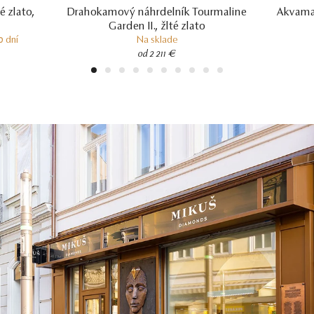
é zlato,
Drahokamový náhrdelník Tourmaline
Akvamar
Garden II., žlté zlato
0 dní
Na sklade
od 2 211 €
1
2
3
4
5
6
7
8
9
10