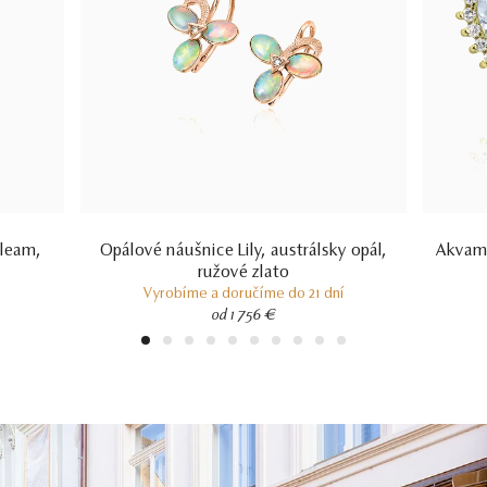
leam,
Opálové náušnice Lily, austrálsky opál,
Akvama
ružové zlato
Vyrobíme a doručíme do 21 dní
od 1 756 €
1
2
3
4
5
6
7
8
9
10