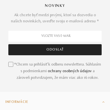
doň vtiahnuť a vychutnávajte si každú minútu za pomoci
NOVINKY
ružového zlata, opálov a ružových zafírov.
Náušnice
Mango
očaria na prvý aj každý ďalší pohľad – ide o
Ak chcete byť medzi prvými, ktorí sa dozvedia o
zosobnenie jedinečného klenotníckeho kumštu,
našich novinkách, uveďte svoju e-mailovú adresu *
nekonečnej fantázie a nádhery drahých kameňov.
Dostupné sú aj ďalšie krásne
variácie náušníc
Mango
v
iných farebných kombináciách. K náušniciam dolaďte aj
očarujúci
prívesok
a prekrásny
prsteň Mango
, ktorý
nádherne prežiari vaše dni aj srdcia.
*Chcem sa prihlásiť k odberu newslettera. Súhlasím
s podmienkami
ochrany osobných údajov
a
zároveň potvrdzujem, že mám viac ako 16 rokov.
INFORMÁCIE