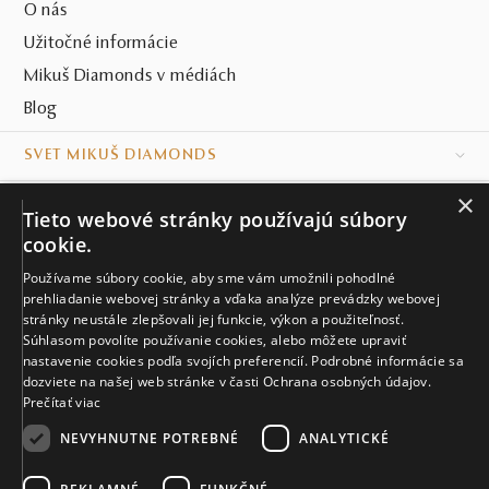
O nás
Užitočné informácie
Mikuš Diamonds v médiách
Blog
SVET MIKUŠ DIAMONDS
×
VŠETKO O NÁKUPE
Tieto webové stránky používajú súbory
cookie.
KONTAKT
Používame súbory cookie, aby sme vám umožnili pohodlné
Naše klenotníctva
prehliadanie webovej stránky a vďaka analýze prevádzky webovej
stránky neustále zlepšovali jej funkcie, výkon a použiteľnosť.
Súhlasom povolíte používanie cookies, alebo môžete upraviť
Sídlo spoločnosti
nastavenie cookies podľa svojích preferencií. Podrobné informácie sa
dozviete na našej web stránke v časti Ochrana osobných údajov.
Prečítať viac
NEVYHNUTNE POTREBNÉ
ANALYTICKÉ