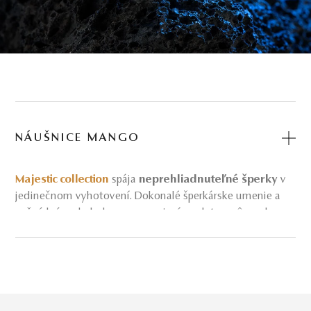
NÁUŠNICE MANGO
Majestic collection
spája
neprehliadnuteľné šperky
v
jedinečnom vyhotovení. Dokonalé šperkárske umenie a
večná krása drahokamov v spojení so zlatom rôznych
odleskov. Objavte nádherné majestátne diamantové
klenoty a dajte všetkým vedieť, že za to stojíte.
V náušniciach Mango sa odráža celý svet. Nechajte sa