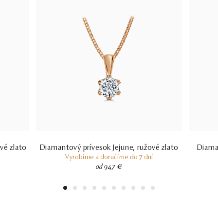
vé zlato
Diamantový prívesok Jejune, ružové zlato
Diama
Vyrobíme a doručíme do 7 dní
od 947 €
1
2
3
4
5
6
7
8
9
10