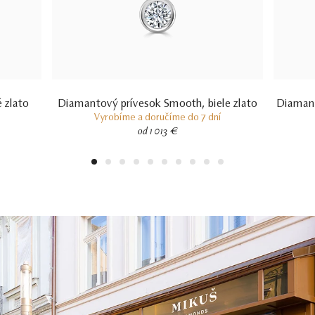
 zlato
Diamantový prívesok Smooth, biele zlato
Diamant
Vyrobíme a doručíme do 7 dní
od 1 013 €
1
2
3
4
5
6
7
8
9
10