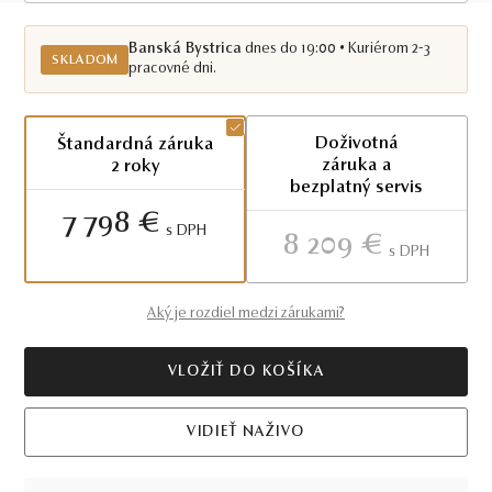
Skladom BB
Banská Bystrica
dnes do 19:00 • Kuriérom 2-3
SKLADOM
pracovné dni.
Doživotná
Štandardná záruka
záruka a
2 roky
bezplatný servis
7 798 €
S DPH
8 209 €
S DPH
Aký je rozdiel medzi zárukami?
VLOŽIŤ DO KOŠÍKA
VIDIEŤ NAŽIVO