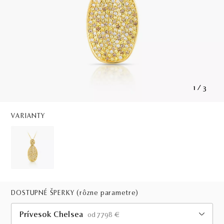
1
/
3
VARIANTY
DOSTUPNÉ ŠPERKY
(rôzne parametre)
Prívesok Chelsea
od 7798 €