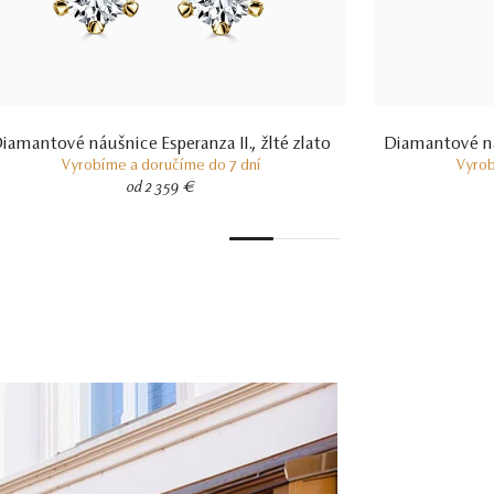
iamantové náušnice Esperanza II., žlté zlato
Diamantové ná
Vyrobíme a doručíme do 7 dní
Vyrob
od 2 359 €
1
2
3
4
5
6
7