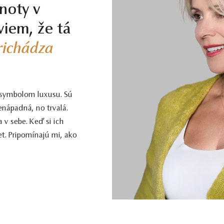
noty v
viem, že tá
prichádza
 symbolom luxusu. Sú
enápadná, no trvalá.
 v sebe. Keď si ich
t. Pripomínajú mi, ako