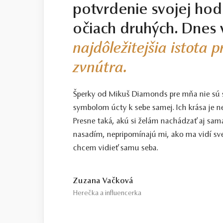
potvrdenie svojej hod
očiach druhých. Dnes 
najdôležitejšia istota 
zvnútra.
Šperky od Mikuš Diamonds pre mňa nie sú
symbolom úcty k sebe samej. Ich krása je n
Presne taká, akú si želám nachádzať aj sama
nasadím, nepripomínajú mi, ako ma vidí sve
chcem vidieť samu seba.
Zuzana Vačková
Herečka a influencerka