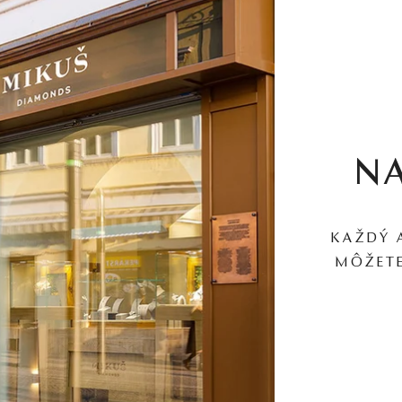
N
KAŽDÝ 
MÔŽETE