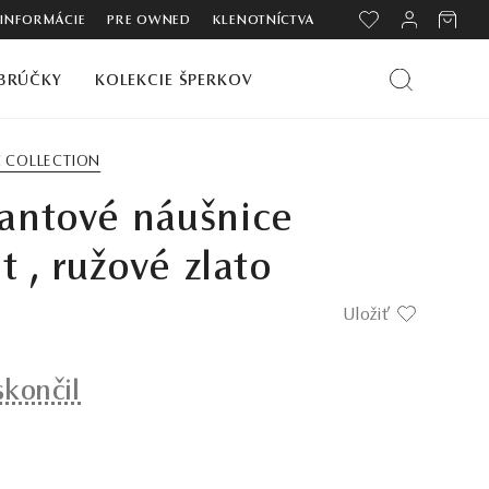
 INFORMÁCIE
PRE OWNED
KLENOTNÍCTVA
BRÚČKY
KOLEKCIE ŠPERKOV
C COLLECTION
antové náušnice
et , ružové zlato
Uložiť
skončil