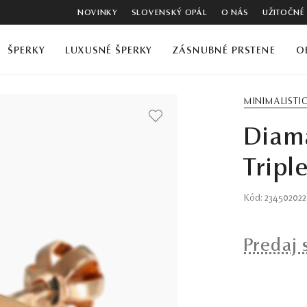
NOVINKY
SLOVENSKÝ OPÁL
O NÁS
UŽITOČNÉ
ŠPERKY
LUXUSNÉ ŠPERKY
ZÁSNUBNÉ PRSTENE
O
MINIMALISTI
Diam
Tripl
Kód: 234502022
Predaj 