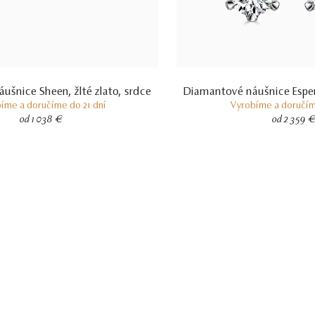
ušnice Sheen, žlté zlato, srdce
Diamantové náušnice Esperan
íme a doručíme do 21 dní
Vyrobíme a doručím
od 1 038 €
od 2 359 