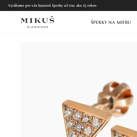
Vyrábame pre vás luxusné šperky už viac ako 25 rokov.
ŠPERKY NA MIERU