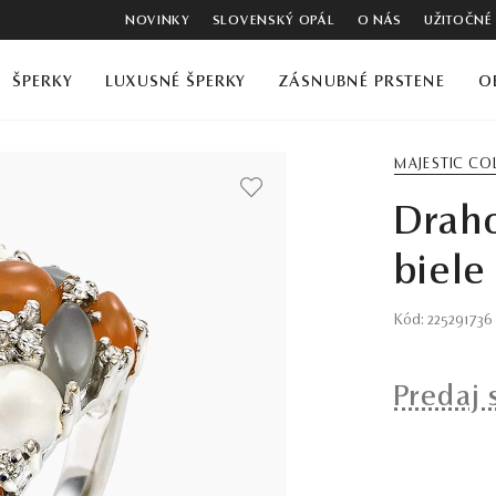
NOVINKY
SLOVENSKÝ OPÁL
O NÁS
UŽITOČNÉ
ŠPERKY
LUXUSNÉ ŠPERKY
ZÁSNUBNÉ PRSTENE
O
MAJESTIC CO
Drah
biele
Kód: 225291736
Predaj 