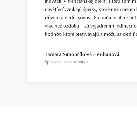
inovácii. V trenčianskej dielni, ktorú som
navštíviť vznikajú šperky, ktoré nesú nielen
dôveru a nadčasovosť. Pre mňa osobne tiet
viac než ozdobu – sú vyjadrením jedinečno
hodnôt, ktoré pretrvávajú a môžu sa dediť ď
Tamara Šimončíková Heribanová
Spisovateľa a novinárka