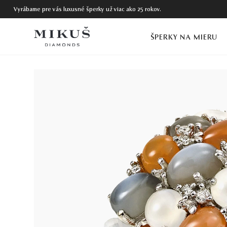
Vyrábame pre vás luxusné šperky už viac ako 25 rokov.
ŠPERKY NA MIERU