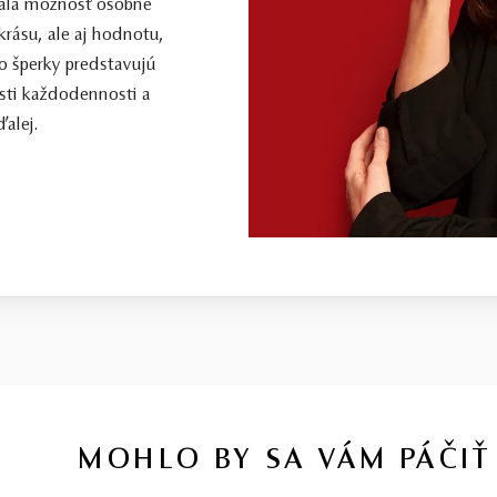
 mala možnosť osobne
 krásu, ale aj hodnotu,
o šperky predstavujú
sti každodennosti a
alej.
MOHLO BY SA VÁM PÁČIŤ