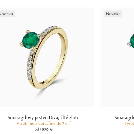
Novinka
Novinka
Smaragdový prsteň Diva, žlté zlato
Smaragdov
Vyrobíme a doručíme do 7 dní
Vyro
od 1 870 €