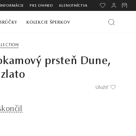
 INFORMÁCIE
PRE OWNED
KLENOTNÍCTVA
BRÚČKY
KOLEKCIE ŠPERKOV
LLECTION
okamový prsteň Dune,
 zlato
Uložiť
skončil