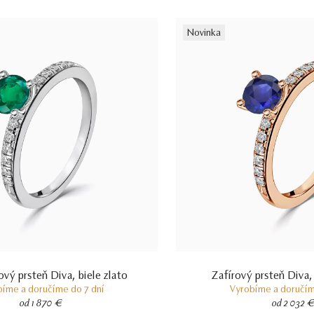
Novinka
ý prsteň Diva, biele zlato
Zafírový prsteň Diva,
bíme a doručíme do 7 dní
Vyrobíme a doručím
od 1 870 €
od 2 032 