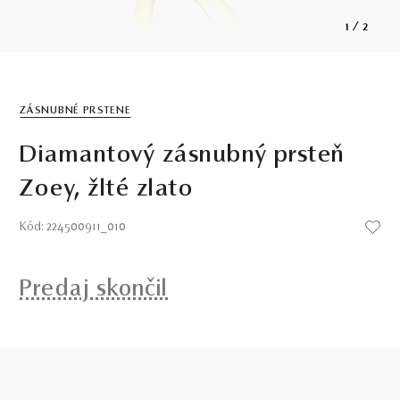
1
/
2
ZÁSNUBNÉ PRSTENE
Diamantový zásnubný prsteň
Zoey, žlté zlato
Kód: 224500911_010
Predaj skončil