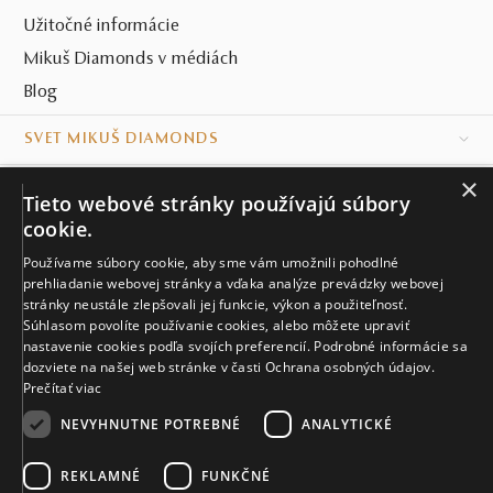
Užitočné informácie
Mikuš Diamonds v médiách
Blog
SVET MIKUŠ DIAMONDS
×
VŠETKO O NÁKUPE
Tieto webové stránky používajú súbory
cookie.
KONTAKT
Používame súbory cookie, aby sme vám umožnili pohodlné
Naše klenotníctva
prehliadanie webovej stránky a vďaka analýze prevádzky webovej
stránky neustále zlepšovali jej funkcie, výkon a použiteľnosť.
Súhlasom povolíte používanie cookies, alebo môžete upraviť
Sídlo spoločnosti
nastavenie cookies podľa svojích preferencií. Podrobné informácie sa
dozviete na našej web stránke v časti Ochrana osobných údajov.
Prečítať viac
NEVYHNUTNE POTREBNÉ
ANALYTICKÉ
REKLAMNÉ
FUNKČNÉ
© MIKUŠ DIAMONDS, A.S. 2026. VŠETKY PRÁVA VYHRADENÉ.