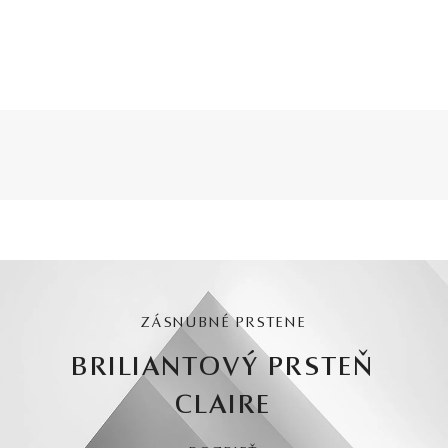
ZÁSNUBNÉ PRSTENE
BRILIANTOVÝ PRSTEŇ
CLAIRE