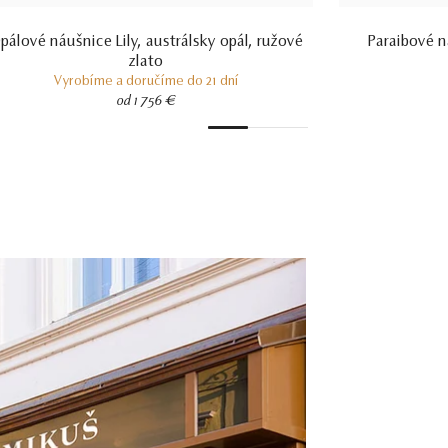
pálové náušnice Lily, austrálsky opál, ružové
Paraibové n
zlato
Vyrobíme a doručíme do 21 dní
od 1 756 €
1
2
3
4
5
6
7