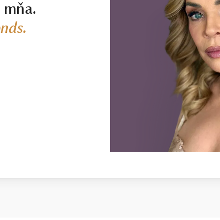
j mňa.
nds.