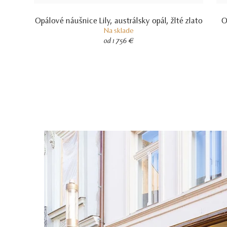
Opálové náušnice Lily, austrálsky opál, žlté zlato
O
Na sklade
od 1 756 €