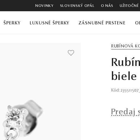
NOVINKY
SLOVENSKÝ OPÁL
O NÁS
UŽITOČNÉ
ŠPERKY
LUXUSNÉ ŠPERKY
ZÁSNUBNÉ PRSTENE
O
RUBÍNOVÁ K
Rubí
biele
Kód: 23551150
Predaj 