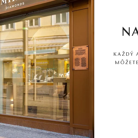
N
KAŽDÝ 
MÔŽETE