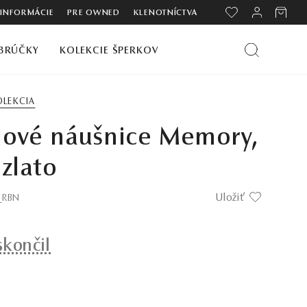
 INFORMÁCIE
PRE OWNED
KLENOTNÍCTVA
BRÚČKY
KOLEKCIE ŠPERKOV
OLEKCIA
nové náušnice Memory,
 zlato
Uložiť
7_RBN
skončil