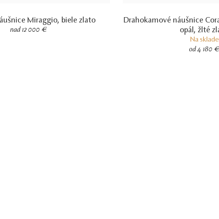
áušnice Miraggio, biele zlato
Drahokamové náušnice Cora
opál, žlté z
nad 12 000 €
Na sklade
od 4 180 