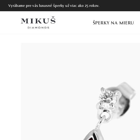
Vyrábame pre vás luxusné šperky už viac ako 25 rokov.
ŠPERKY NA MIERU