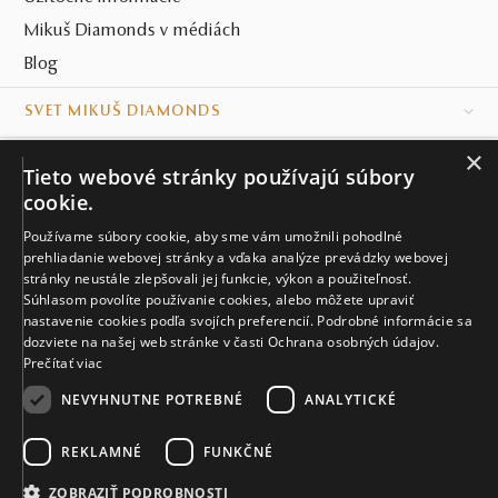
Mikuš Diamonds v médiách
Blog
SVET MIKUŠ DIAMONDS
×
VŠETKO O NÁKUPE
Tieto webové stránky používajú súbory
cookie.
KONTAKT
Používame súbory cookie, aby sme vám umožnili pohodlné
Naše klenotníctva
prehliadanie webovej stránky a vďaka analýze prevádzky webovej
stránky neustále zlepšovali jej funkcie, výkon a použiteľnosť.
Súhlasom povolíte používanie cookies, alebo môžete upraviť
Sídlo spoločnosti
nastavenie cookies podľa svojích preferencií. Podrobné informácie sa
dozviete na našej web stránke v časti Ochrana osobných údajov.
Prečítať viac
NEVYHNUTNE POTREBNÉ
ANALYTICKÉ
REKLAMNÉ
FUNKČNÉ
© MIKUŠ DIAMONDS, A.S. 2026. VŠETKY PRÁVA VYHRADENÉ.
Nastavenia cookies.
ZOBRAZIŤ PODROBNOSTI