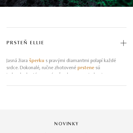
PRSTEŇ ELLIE
Jasná žiara
šperku
s pravými diamantmi polapí každé
srdce. Dokonalé, ručne zhotovené
prstene
sú
jednoducho tým pravým šperkom na vyjadrenie
skutočného citu – hodia sa aj ako
zásnubné prstienky
pre lásku Vášho života.
Jedinečný ako Váš vzájomný cit, taký je
prsteň Ellie
. Aby
ste obsiahli celú jeho krásu, nestačí prvý pohľad, musíte
NOVINKY
sa naň zadívať dlhšie a postupne objavovať drobné