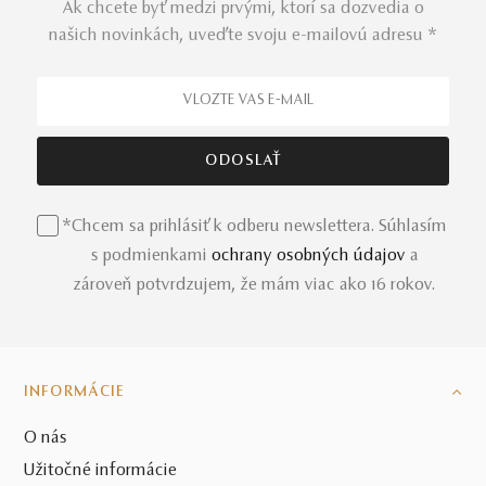
nuansy, ktoré Vám
diamanty
v bielom zlate
ponúkajú.
Ak chcete byť medzi prvými, ktorí sa dozvedia o
našich novinkách, uveďte svoju e-mailovú adresu *
Presvedčte sa na vlastné oči a dovoľte si snívať za bdela.
Prsteň Ellie je nádherným prepojením medzi chladnou
krásou diamantov a úprimnou láskou, ktorú ním dokonale
vyjadríte. Je
dostupný v rôznych zlatých variáciách
.
*Chcem sa prihlásiť k odberu newslettera. Súhlasím
s podmienkami
ochrany osobných údajov
a
zároveň potvrdzujem, že mám viac ako 16 rokov.
INFORMÁCIE
O nás
Užitočné informácie