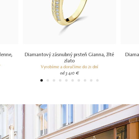
lenne,
Diamantový zásnubný prsteň Gianna, žlté
Diaman
zlato
í
Vyrobíme a doručíme do 21 dní
od 3 410 €
1
2
3
4
5
6
7
8
9
10