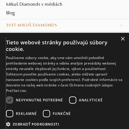
Mikuš Diamonds v médiách
Blog
SVET MIKUŠ DIAMONDS
×
VŠETKO O NÁKUPE
Tieto webové stránky používajú súbory
cookie.
KONTAKT
Používame súbory cookie, aby sme vám umožnili pohodlné
Naše klenotníctva
prehliadanie webovej stránky a vďaka analýze prevádzky webovej
stránky neustále zlepšovali jej funkcie, výkon a použiteľnosť.
Súhlasom povolíte používanie cookies, alebo môžete upraviť
Sídlo spoločnosti
nastavenie cookies podľa svojích preferencií. Podrobné informácie sa
dozviete na našej web stránke v časti Ochrana osobných údajov.
Prečítať viac
NEVYHNUTNE POTREBNÉ
ANALYTICKÉ
REKLAMNÉ
FUNKČNÉ
© MIKUŠ DIAMONDS, A.S. 2026. VŠETKY PRÁVA VYHRADENÉ.
Nastavenia cookies.
ZOBRAZIŤ PODROBNOSTI