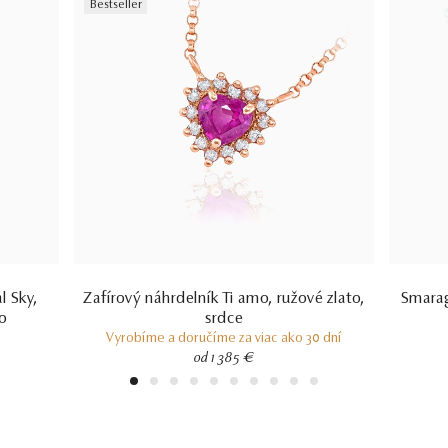
Bestseller
l Sky,
Zafírový náhrdelník Ti amo, ružové zlato,
Smarag
o
srdce
Vyrobíme a doručíme za viac ako 30 dní
od 1 385 €
1
2
3
4
5
6
7
8
9
10