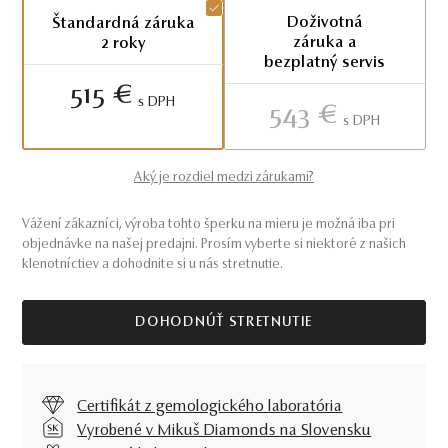
Doživotná
Štandardná záruka
záruka a
2 roky
bezplatný servis
515 €
S DPH
543 €
S DPH
Aký je rozdiel medzi zárukami?
Vážení zákazníci, výroba tohto šperku na mieru je možná iba pri
objednávke na našej predajni. Prosím vyberte si niektoré z našich
klenotníctiev a dohodnite si u nás stretnutie.
DOHODNÚŤ STRETNUTIE
Certifikát z gemologického laboratória
Vyrobené v Mikuš Diamonds na Slovensku