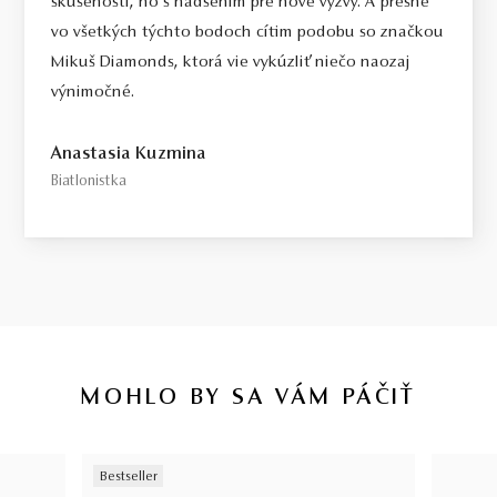
skúsenosti, no s nadšením pre nové výzvy. A presne
vo všetkých týchto bodoch cítim podobu so značkou
Mikuš Diamonds, ktorá vie vykúzliť niečo naozaj
výnimočné.
Anastasia Kuzmina
Biatlonistka
MOHLO BY SA VÁM PÁČIŤ
Bestseller