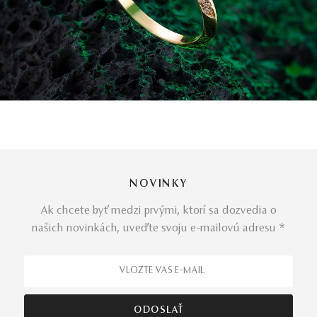
NOVINKY
Ak chcete byť medzi prvými, ktorí sa dozvedia o
našich novinkách, uveďte svoju e-mailovú adresu *