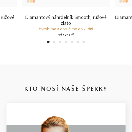
 ružové
Diamantový náhrdelník Smooth, ružové
Diamant
zlato
í
Vyrobíme a doručíme do 21 dní
od 1 241 €
1
2
3
4
5
6
7
KTO NOSÍ NAŠE ŠPERKY