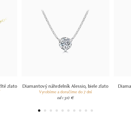
lté zlato
Diamantový náhrdelník Alessio, biele zlato
Diaman
í
Vyrobíme a doručíme do 7 dní
od 1 310 €
1
2
3
4
5
6
7
8
9
10