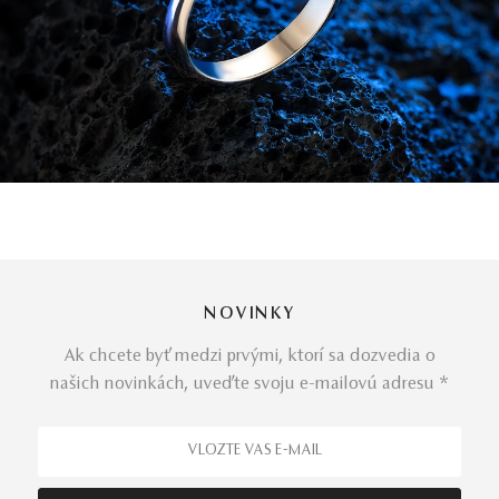
NOVINKY
Ak chcete byť medzi prvými, ktorí sa dozvedia o
našich novinkách, uveďte svoju e-mailovú adresu *