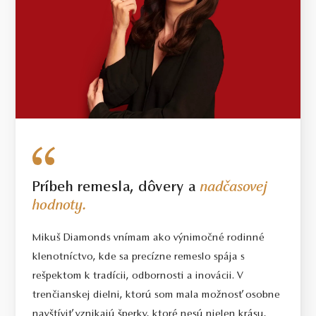
Príbeh remesla, dôvery a
nadčasovej
hodnoty.
Mikuš Diamonds vnímam ako výnimočné rodinné
klenotníctvo, kde sa precízne remeslo spája s
rešpektom k tradícii, odbornosti a inovácii. V
trenčianskej dielni, ktorú som mala možnosť osobne
navštíviť vznikajú šperky, ktoré nesú nielen krásu,