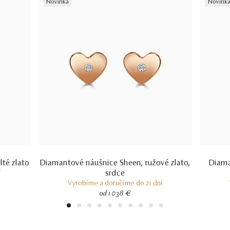
Novinka
Novink
lté zlato
Diamantové náušnice Sheen, ružové zlato,
Diama
srdce
í
Vyrobíme a doručíme do 21 dní
od 1 038 €
1
2
3
4
5
6
7
8
9
10