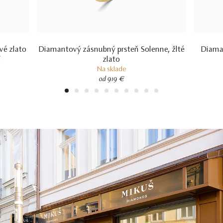
vé zlato
Diamantový zásnubný prsteň Solenne, žlté
Diaman
zlato
í
Na sklade
od 919 €
1
2
3
4
5
6
7
8
9
10