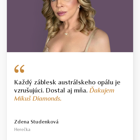
Každý záblesk austrálskeho opálu je
vzrušujúci. Dostal aj mňa.
Ďakujem
Mikuš Diamonds.
Zdena Studenková
Herečka