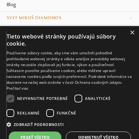
Blog
SVET MIKUŠ DIAMONDS
×
VŠETKO O NÁKUPE
Tieto webové stránky používajú súbory
cookie.
KONTAKT
Používame súbory cookie, aby sme vám umožnili pohodlné
Naše klenotníctva
prehliadanie webovej stránky a vďaka analýze prevádzky webovej
stránky neustále zlepšovali jej funkcie, výkon a použiteľnosť.
Súhlasom povolíte používanie cookies, alebo môžete upraviť
Sídlo spoločnosti
nastavenie cookies podľa svojích preferencií. Podrobné informácie sa
dozviete na našej web stránke v časti Ochrana osobných údajov.
Prečítať viac
NEVYHNUTNE POTREBNÉ
ANALYTICKÉ
REKLAMNÉ
FUNKČNÉ
© MIKUŠ DIAMONDS, A.S. 2026. VŠETKY PRÁVA VYHRADENÉ.
Nastavenia cookies.
ZOBRAZIŤ PODROBNOSTI
2 545 €
PRIJAŤ VŠETKO
ODMIETNUŤ VŠETKO
DO KOŠÍKA