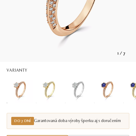
1
/
7
VARIANTY
Garantovaná doba výroby šperku aj s doručením
DO 7 DNÍ