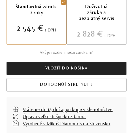
Doživotná
Štandardná záruka
záruka a
2 roky
bezplatný servis
2 545 €
S DPH
2 828 €
S DPH
Aký je rozdiel medzi zárukami?
VLOŽIŤ DO KOŠÍKA
DOHODNÚŤ STRETNUTIE
Vrátenie do 14 dní aj pri kúpe v klenotníctve
Úprava veľkosti šperku zdarma
Vyrobené v Mikuš Diamonds na Slovensku