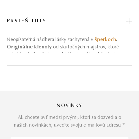
PRSTEŇ TILLY
Neopísateľná nádhera lásky zachytená v
šperkoch
.
Originálne klenoty
od skutočných majstrov, ktoré
vyjadria všetko, čo je medzi Vami a ešte o kúsok viac.
Výnimočné
zásnubné prstene
, aké ste ani nehľadali –
jednoducho Vás pritiahnu svojou jedinečnosťou a
nehynúcou krásou.
Predstavujeme Vám nežný
prsteň Tilly
pre všetky
NOVINKY
princezné. Prsteňu z ružového zlata dominuje zlatá
korunka, v ktorej je osadený veľký diamant. Originálnym
Ak chcete byť medzi prvými, ktorí sa dozvedia o
ho robia aj drobné číre
drahokamy
po stranách prsteňa,
našich novinkách, uveďte svoju e-mailovú adresu *
vďaka ktorým je šperk neprehliadnuteľný.