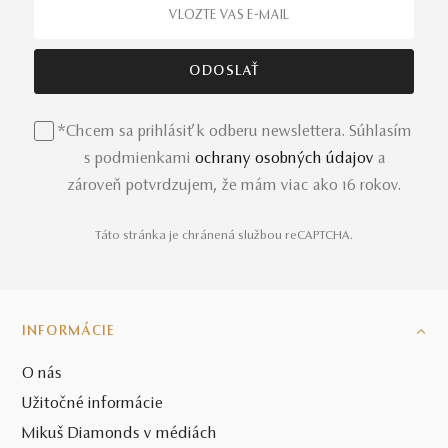
Na výrobu prsteňa Tilly, ktorý je dostupný
aj
v iných
zlatých prevedeniach
, sme použili prírodné materiály –
ružové zlato a diamant. Prezrieť a objednať si ho môžete
osobne v jednom z našich kamenných klenotníctiev.
*Chcem sa prihlásiť k odberu newslettera. Súhlasím
s podmienkami
ochrany osobných údajov
a
zároveň potvrdzujem, že mám viac ako 16 rokov.
Táto stránka je chránená službou reCAPTCHA.
INFORMÁCIE
O nás
Užitočné informácie
Mikuš Diamonds v médiách