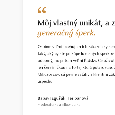
Môj vlastný unikát, a 
generačný šperk.
Osobne veľmi oceňujem ich zákaznícky servis
taký, aký by ste pri kúpe luxusných šperkov 
odborný, no pritom veľmi ľudský. Celoživotn
len čerešničkou na torte, ktorá potvrdzuje, 
Mikušovcov, sú pevné vzťahy s klientmi zá
úspechu.
Babsy Jagušák Heribanová
Moderátorka a influencerka