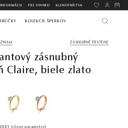
 INFORMÁCIE
PRE OWNED
KLENOTNÍCTVA
BRÚČKY
KOLEKCIE ŠPERKOV
ZOZNAM
ZÁSNUBNÉ PRSTENE
antový zásnubný
ň Claire, biele zlato
PERKY
(rôzne parametre)