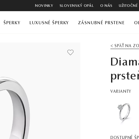
NOVINKY
SLOVENSKÝ OPÁL
O NÁS
UŽITOČNÉ
ŠPERKY
LUXUSNÉ ŠPERKY
ZÁSNUBNÉ PRSTENE
O
< SPÄŤ NA 
Diam
prste
VARIANTY
DOSTUPNÉ Š