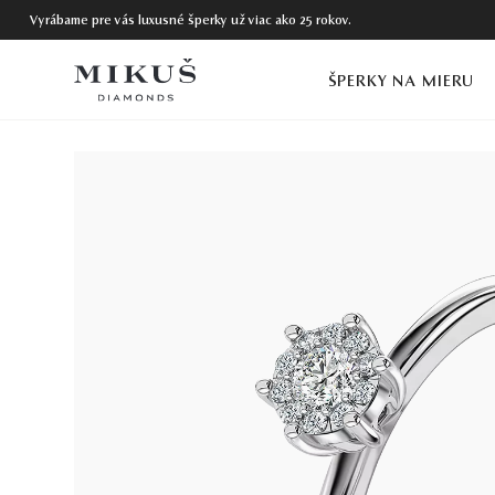
Vyrábame pre vás luxusné šperky už viac ako 25 rokov.
ŠPERKY NA MIERU