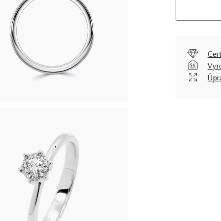
Cer
Vyr
Úpr