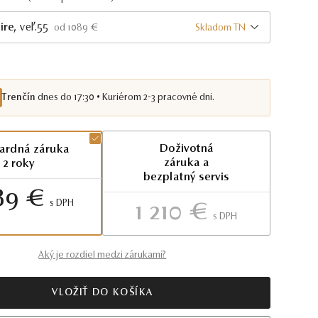
ire
, veľ.55
Skladom TN
od 1089 €
Trenčín
dnes do 17:30 • Kuriérom 2-3 pracovné dni.
Doživotná
ardná záruka
záruka a
2 roky
bezplatný servis
89 €
S DPH
1 210 €
S DPH
Aký je rozdiel medzi zárukami?
VLOŽIŤ DO KOŠÍKA