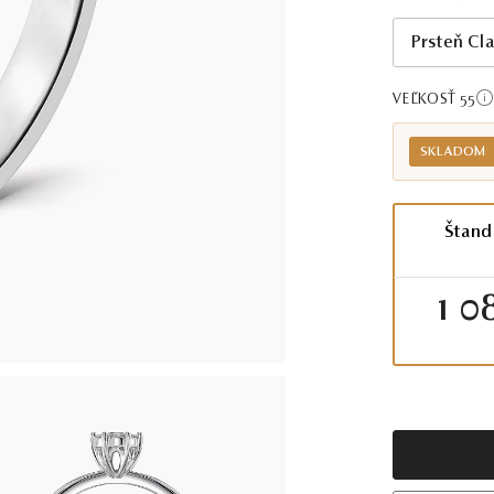
Prsteň Cla
VEĽKOSŤ 55
SKLADOM
Štand
1 0