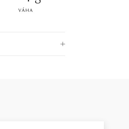
VÁHA
OD
MEDZINÁRODNÝ
CERTIFIKÁT
odný
—
odný
—