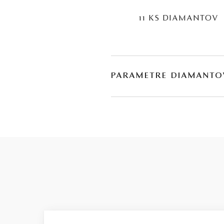
11 KS DIAMANTOV
PARAMETRE DIAMANTO
BRÚS
POČET
briliant
1
briliant
10