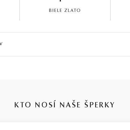
BIELE ZLATO
V
HMOTNOSŤ
ČISTOTA
FARBA
PÔV
0,084 ct
I1
G - H
Prír
∑ 0,044 ct
SI2 - I1
G - H
Prír
KTO NOSÍ NAŠE ŠPERKY