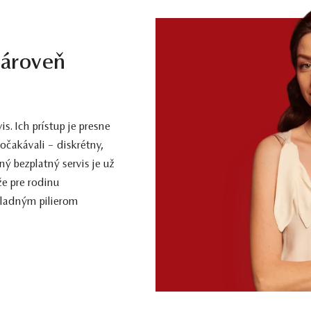
zároveň
. Ich prístup je presne
očakávali – diskrétny,
ý bezplatný servis je už
že pre rodinu
kladným pilierom