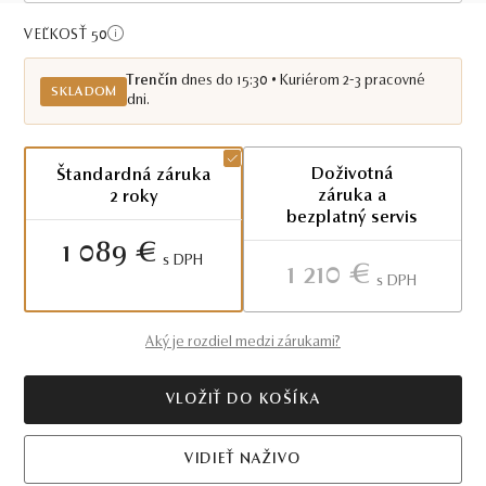
Skladom TN
VEĽKOSŤ 50
Trenčín
dnes do 15:30 • Kuriérom 2-3 pracovné
SKLADOM
dni.
Doživotná
Štandardná záruka
záruka a
2 roky
bezplatný servis
1 089 €
S DPH
1 210 €
S DPH
Aký je rozdiel medzi zárukami?
VLOŽIŤ DO KOŠÍKA
VIDIEŤ NAŽIVO