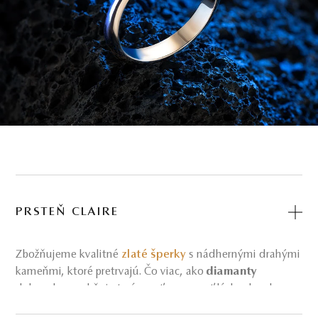
PRSTEŇ CLAIRE
Zbožňujeme kvalitné
zlaté šperky
s nádhernými drahými
kameňmi, ktoré pretrvajú. Čo viac, ako
diamanty
dokonale zosobňuje trvácnosť a pevnosť lásky dvoch
ľudí? Sme presvedčení o tom, že poctivo vyrobené