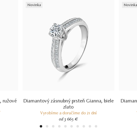
Novinka
Novink
, ružové
Diamantový zásnubný prsteň Gianna, biele
Diamant
zlato
í
Vyrobíme a doručíme do 21 dní
od 3 665 €
1
2
3
4
5
6
7
8
9
10