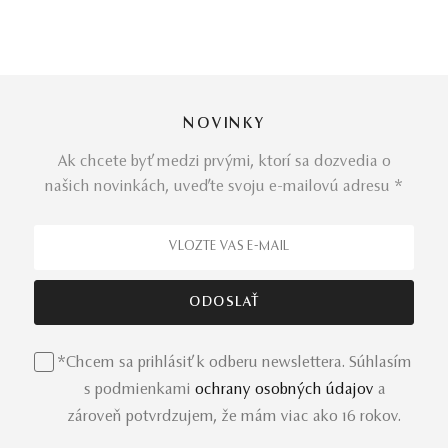
prstene
s prepracovanými detailmi sú presne na to
stvorené.
Predstavujeme vám nádherný
zlatý prsteň Claire
. Na
NOVINKY
jeho výrobu boli použité výlučne prírodné materiály – žlté
zlato a pravý diamant. Tento jemný klenot okrášli svoju
Ak chcete byť medzi prvými, ktorí sa dozvedia o
nositeľku a zvýrazní jej jedinečnosť. Je skutočným
našich novinkách, uveďte svoju e-mailovú adresu *
originálom, naviac dostupným
v rozličných
prevedeniach
.
Prstienok
u nás nájdete aj v bielom a
ružovom zlate
.
Vyberte si nádherný šperk podľa svojho vkusu a dolaďte
ním vašu osobnosť.
*Chcem sa prihlásiť k odberu newslettera. Súhlasím
s podmienkami
ochrany osobných údajov
a
zároveň potvrdzujem, že mám viac ako 16 rokov.