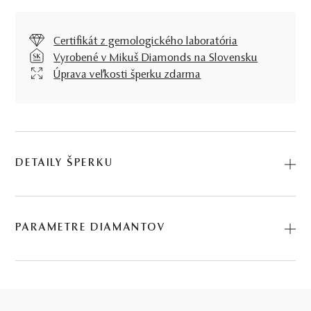
Certifikát z gemologického laboratória
Vyrobené v Mikuš Diamonds na Slovensku
Úprava veľkosti šperku zdarma
DETAILY ŠPERKU
Predstavujeme vám Prsteň Claire. Na výrobu sme použili
prírodné materiály: žlté zlato, diamant. Kód: 224500102.
PARAMETRE DIAMANTOV
0.125 ct
BRÚS
POČET
HMOTNOSŤ
ČISTOTA
11 KS DIAMANTOV