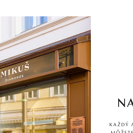
N
KAŽDÝ 