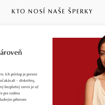
KTO NOSÍ NAŠE ŠPERKY
zároveň
. Ich prístup je presne
očakávali – diskrétny,
ý bezplatný servis je už
že pre rodinu
kladným pilierom