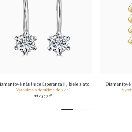
iamantové náušnice Esperanza II., biele zlato
Diamantové ná
Vyrobíme a doručíme do 7 dní
Vyrob
od 2 359 €
1
2
3
4
5
6
7