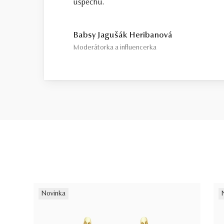
úspechu.
Babsy Jagušák Heribanová
Moderátorka a influencerka
Novinka