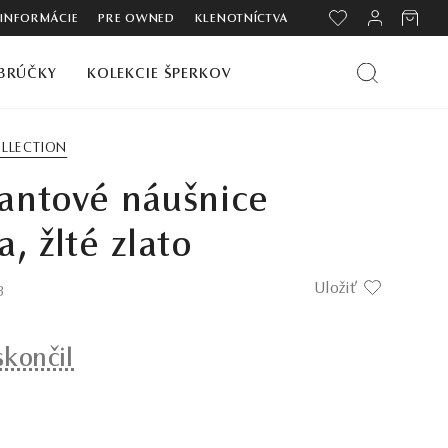
 INFORMÁCIE
PRE OWNED
KLENOTNÍCTVA
BRÚČKY
KOLEKCIE ŠPERKOV
LLECTION
antové náušnice
, žlté zlato
Uložiť
3
skončil