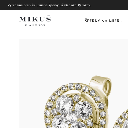
Vyrábame pre vás luxusné šperky už viac ako 25 rokov.
ŠPERKY NA MIERU