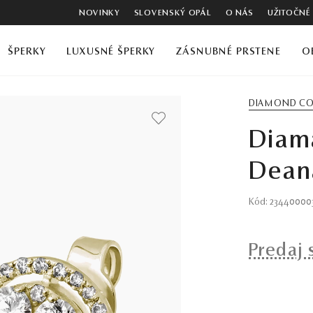
NOVINKY
SLOVENSKÝ OPÁL
O NÁS
UŽITOČNÉ
ŠPERKY
LUXUSNÉ ŠPERKY
ZÁSNUBNÉ PRSTENE
O
DIAMOND CO
Diam
Deana
Kód: 23440000
Predaj 