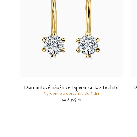
Diamantové náušnice Esperanza II., žlté zlato
D
Vyrobíme a doručíme do 7 dní
od 2 359 €