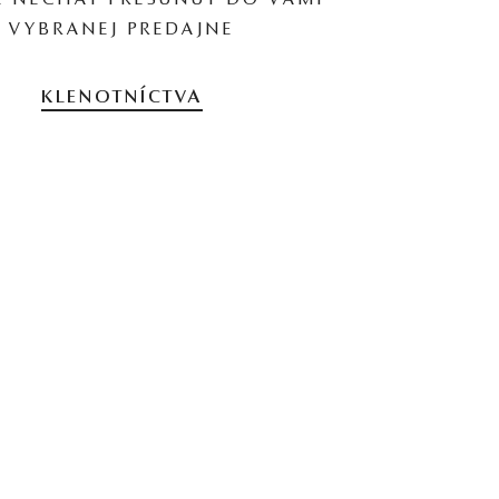
 NECHAŤ PRESUNÚŤ DO VAMI
VYBRANEJ PREDAJNE
KLENOTNÍCTVA