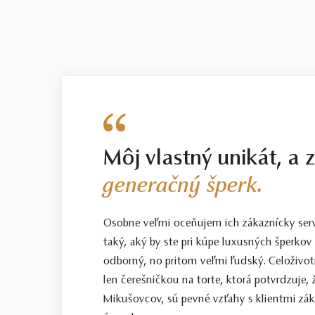
Môj vlastný unikát, a 
generačný šperk.
Osobne veľmi oceňujem ich zákaznícky servis
taký, aký by ste pri kúpe luxusných šperkov 
odborný, no pritom veľmi ľudský. Celoživotn
len čerešničkou na torte, ktorá potvrdzuje, 
Mikušovcov, sú pevné vzťahy s klientmi zá