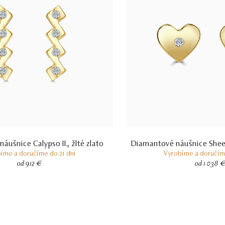
ušnice Calypso II., žlté zlato
Diamantové náušnice Sheen,
íme a doručíme do 21 dní
Vyrobíme a doručíme
od 912 €
od 1 038 