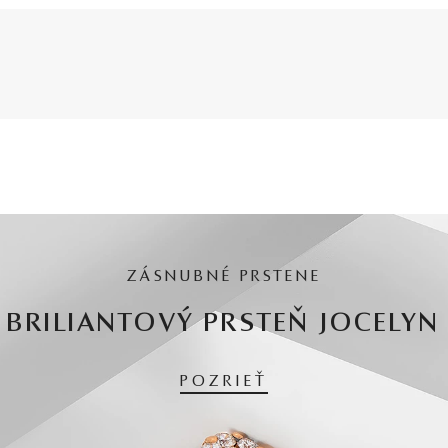
ZÁSNUBNÉ PRSTENE
BRILIANTOVÝ PRSTEŇ JOCELYN
POZRIEŤ