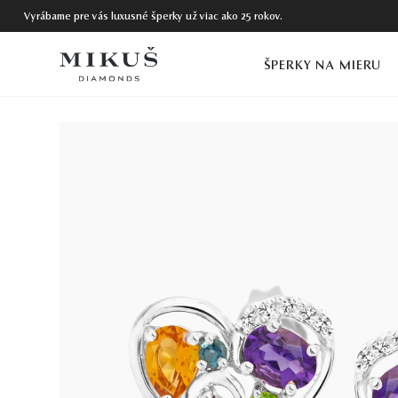
Vyrábame pre vás luxusné šperky už viac ako 25 rokov.
ŠPERKY NA MIERU