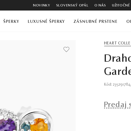
NOVINKY
SLOVENSKÝ OPÁL
O NÁS
UŽITOČNÉ
ŠPERKY
LUXUSNÉ ŠPERKY
ZÁSNUBNÉ PRSTENE
O
HEART COLL
Drah
Garde
Kód: 23529178
Predaj 