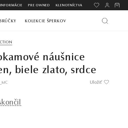
 INFORMÁCIE
PRE OWNED
KLENOTNÍCTVA
BRÚČKY
KOLEKCIE ŠPERKOV
ECTION
okamové náušnice
n, biele zlato, srdce
Uložiť
4_MC
skončil