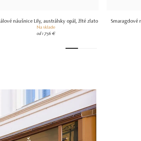
álové náušnice Lily, austrálsky opál, žlté zlato
Smaragdové ná
Na sklade
od 1 756 €
1
2
3
4
5
6
7