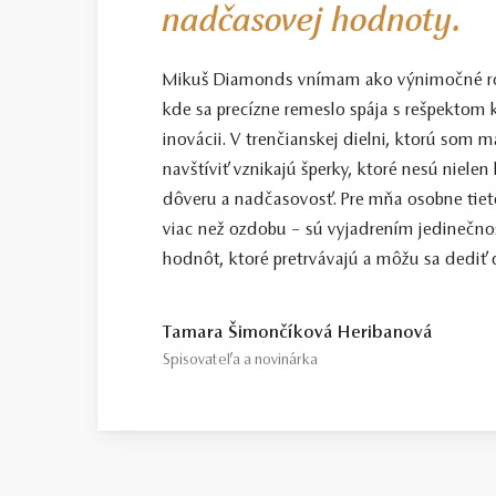
nadčasovej hodnoty.
Mikuš Diamonds vnímam ako výnimočné ro
kde sa precízne remeslo spája s rešpektom k
inovácii. V trenčianskej dielni, ktorú som
navštíviť vznikajú šperky, ktoré nesú nielen
dôveru a nadčasovosť. Pre mňa osobne tiet
viac než ozdobu – sú vyjadrením jedinečno
hodnôt, ktoré pretrvávajú a môžu sa dediť ď
Tamara Šimončíková Heribanová
Spisovateľa a novinárka