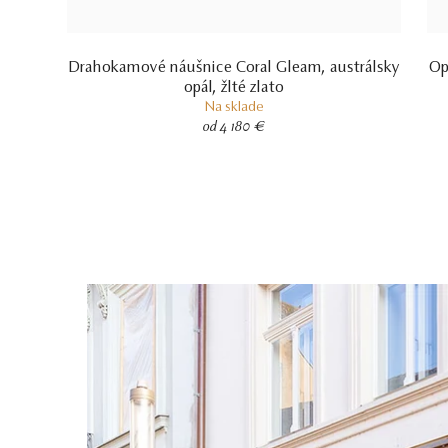
Drahokamové náušnice Coral Gleam, austrálsky
Op
opál, žlté zlato
Na sklade
od 4 180 €