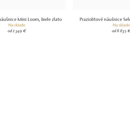
ušnice Mini Loom, biele zlato
Praziolitové náušnice Sel
Na sklade
Na sklade
od 2 349 €
od 8 835 