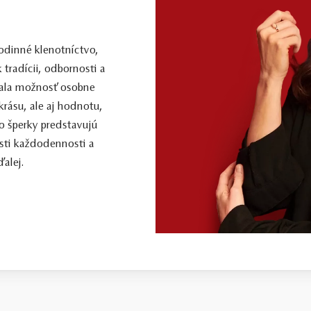
dinné klenotníctvo,
 tradícii, odbornosti a
 mala možnosť osobne
 krásu, ale aj hodnotu,
o šperky predstavujú
sti každodennosti a
alej.