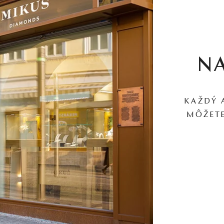
N
KAŽDÝ 
MÔŽETE