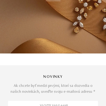
NOVINKY
Ak chcete byť medzi prvými, ktorí sa dozvedia o
našich novinkách, uveďte svoju e-mailovú adresu *