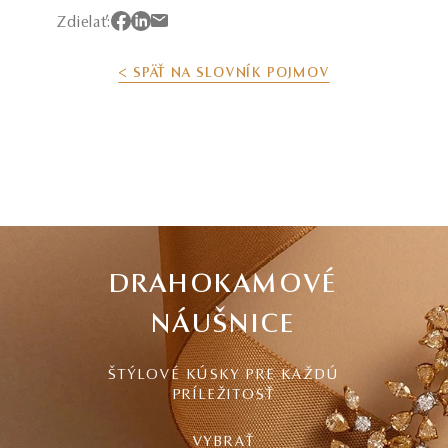
Zdielať:
< SPÄŤ NA SLOVNÍK POJMOV
DRAHOKAMOVÉ
NÁUŠNICE
ŠTÝLOVÉ KÚSKY PRE KAŽDÚ
PRÍLEŽITOSŤ
VYBRAŤ