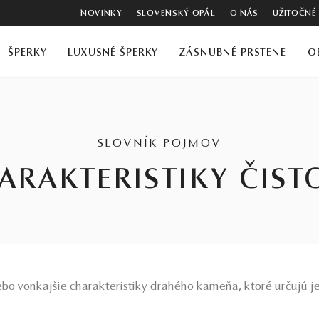
NOVINKY
SLOVENSKÝ OPÁL
O NÁS
UŽITOČNÉ
ŠPERKY
LUXUSNÉ ŠPERKY
ZÁSNUBNÉ PRSTENE
O
SLOVNÍK POJMOV
ARAKTERISTIKY ČIST
ebo vonkajšie charakteristiky drahého kameňa, ktoré určujú je