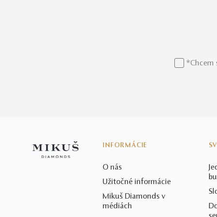
*Chcem s
INFORMÁCIE
S
O nás
Je
bu
Užitočné informácie
Sl
Mikuš Diamonds v
médiách
Do
se