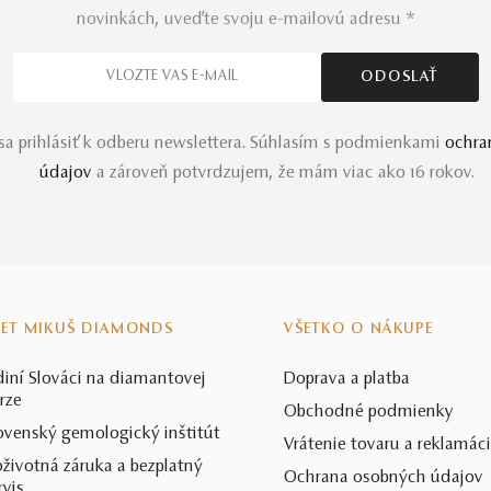
novinkách, uveďte svoju e-mailovú adresu *
a prihlásiť k odberu newslettera. Súhlasím s podmienkami
ochra
údajov
a zároveň potvrdzujem, že mám viac ako 16 rokov.
VET MIKUŠ DIAMONDS
VŠETKO O NÁKUPE
diní Slováci na diamantovej
Doprava a platba
rze
Obchodné podmienky
ovenský gemologický inštitút
Vrátenie tovaru a reklamác
životná záruka a bezplatný
Ochrana osobných údajov
rvis