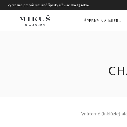
Vyrábame pre vás luxusné šperky už viac ako 25 rokov.
ŠPERKY NA MIERU
CH
Vnútorné (inklúzie) al