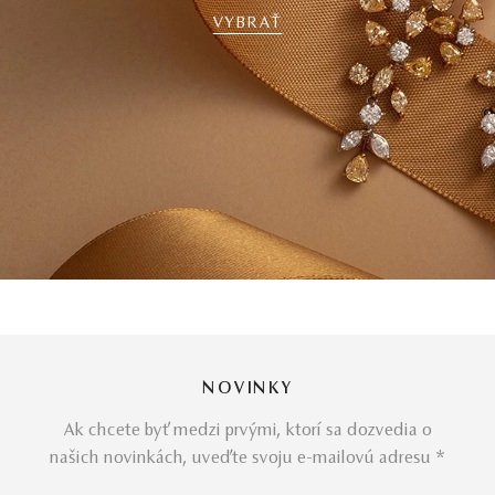
VYBRAŤ
NOVINKY
Ak chcete byť medzi prvými, ktorí sa dozvedia o
našich novinkách, uveďte svoju e-mailovú adresu *