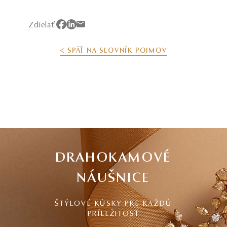
Zdielať:
< SPÄŤ NA SLOVNÍK POJMOV
DRAHOKAMOVÉ
NÁUŠNICE
ŠTÝLOVÉ KÚSKY PRE KAŽDÚ
PRÍLEŽITOSŤ