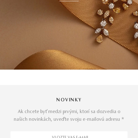
NOVINKY
Ak chcete byť medzi prvými, ktorí sa dozvedia o
našich novinkách, uveďte svoju e-mailovú adresu *