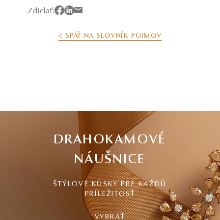
Zdielať:
< SPÄŤ NA SLOVNÍK POJMOV
DRAHOKAMOVÉ
NÁUŠNICE
ŠTÝLOVÉ KÚSKY PRE KAŽDÚ
PRÍLEŽITOSŤ
VYBRAŤ