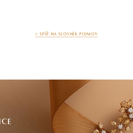
< SPÄŤ NA SLOVNÍK POJMOV
ICE