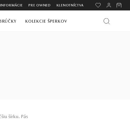
 INFORMÁCIE
PRE OWNED
KLENOTNÍCTVA
BRÚČKY
KOLEKCIE ŠPERKOV
iu šírku. Pás