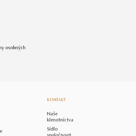
ny osobných
KONTAKT
Naše
klenotníctva
Sídlo
ie
spoločnosti