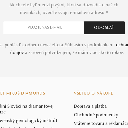
Ak chcete byť medzi prvými, ktorí sa dozvedia o našich
novinkách, uveďte svoju e-mailovú adresu *
a prihlásiť k odberu newslettera. Súhlasím s podmienkami
ochra
údajov
a zároveň potvrdzujem, že mám viac ako 16 rokov.
VET MIKUŠ DIAMONDS
VŠETKO O NÁKUPE
diní Slováci na diamantovej
Doprava a platba
rze
Obchodné podmienky
ovenský gemologický inštitút
Vrátenie tovaru a reklamác