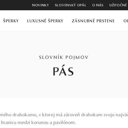
NOVINKY
SLOVENSKÝ OPÁL
O NÁS
UŽITOČNÉ
ŠPERKY
LUXUSNÉ ŠPERKY
ZÁSNUBNÉ PRSTENE
O
SLOVNÍK POJMOV
PÁS
eného drahokamu, v ktorej má zároveň drahokam svoju najväčš
 hranicu medzi korunou a pavilónom.