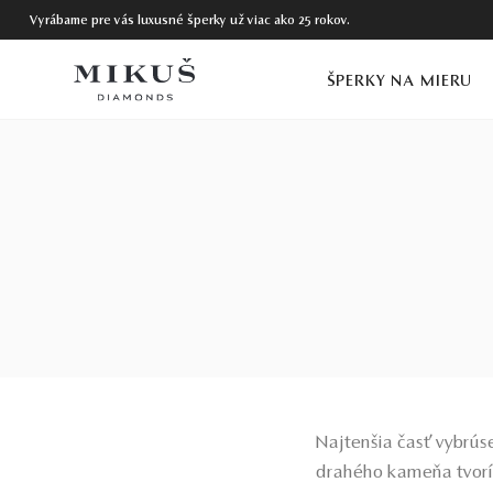
Vyrábame pre vás luxusné šperky už viac ako 25 rokov.
ŠPERKY NA MIERU
Najtenšia časť vybrús
drahého kameňa tvorí