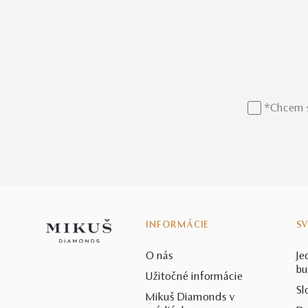
*Chcem s
INFORMÁCIE
S
O nás
Je
bu
Užitočné informácie
Sl
Mikuš Diamonds v