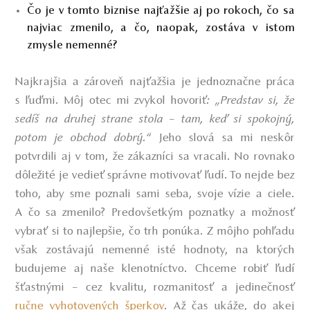
Čo je v tomto biznise najťažšie aj po rokoch, čo sa
najviac zmenilo, a čo, naopak, zostáva v istom
zmysle nemenné?
Najkrajšia a zároveň najťažšia je jednoznačne práca
s ľuďmi. Môj otec mi zvykol hovoriť
: „Predstav si, že
sedíš na druhej strane stola – tam, keď si spokojný,
potom je obchod dobrý.“
Jeho slová sa mi neskôr
potvrdili aj v tom, že zákazníci sa vracali. No rovnako
dôležité je vedieť správne motivovať ľudí. To nejde bez
toho, aby sme poznali sami seba, svoje vízie a ciele.
A čo sa zmenilo? Predovšetkým poznatky a možnosť
vybrať si to najlepšie, čo trh ponúka. Z môjho pohľadu
však zostávajú nemenné isté hodnoty, na ktorých
budujeme aj naše klenotníctvo. Chceme robiť ľudí
šťastnými – cez kvalitu, rozmanitosť a jedinečnosť
ručne vyhotovených šperkov
. Až čas ukáže, do akej