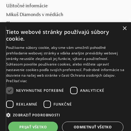
Užitočné informácie
Mikuš Diamonds v médiách
Blog
×
Tieto webové stránky používajú súbory
SVET MIKUŠ DIAMONDS
cookie.
Používame súbory cookie, aby sme vám umožnili pohodlné
VŠETKO O NÁKUPE
prehliadanie webovej stránky a vďaka analýze prevádzky webovej
stránky neustále zlepšovali jej funkcie, výkon a použiteľnosť.
KONTAKT
Súhlasom povolíte používanie cookies, alebo môžete upraviť
nastavenie cookies podľa svojích preferencií. Podrobné informácie sa
Naše klenotníctva
dozviete na našej web stránke v časti Ochrana osobných údajov.
Prečítať viac
Sídlo spoločnosti
NEVYHNUTNE POTREBNÉ
ANALYTICKÉ
REKLAMNÉ
FUNKČNÉ
ZOBRAZIŤ PODROBNOSTI
PRIJAŤ VŠETKO
ODMIETNUŤ VŠETKO
© MIKUŠ DIAMONDS, A.S. 2026. VŠETKY PRÁVA VYHRADENÉ.