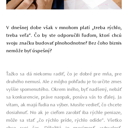
V dnešnej dobe však v mnohom platí „treba rýchlo,
treba veľa“. Čo by ste odporučili ľuďom, ktorí chcú
svoju značku budovať plnohodnotne? Bez čoho biznis
nemôže byť úspešný?
Ťažko sa dá niekomu radiť, čo je dobré pre mňa, pre
druhého nemusí. Ale z môjho pohľadu je to určite zmes
vyššie spomenutého. Okrem iného, byť nadšený, nebáť
sa konkurencie, práve naopak, posúva vás to ďalej. Ja
vítam, ak majú ľudia na výber. Musíte vedieť, čo chcete
dosiahnuť. No ak je cieľom zarobiť iba rýchle peniaze,
môže sa stať „čo rýchlo príde, rýchlo odíde“. Všetko