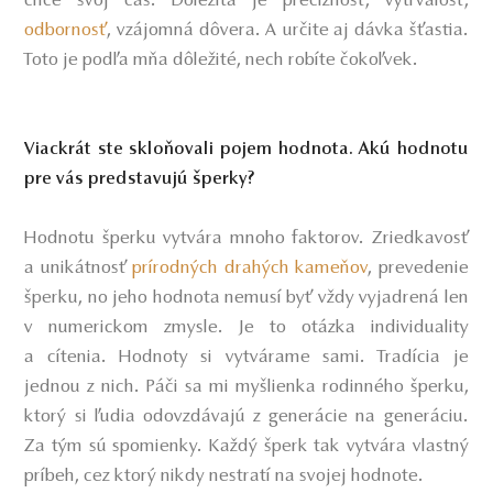
chce svoj čas. Dôležitá je precíznosť, vytrvalosť,
odbornosť
, vzájomná dôvera. A určite aj dávka šťastia.
Toto je podľa mňa dôležité, nech robíte čokoľvek.
Viackrát ste skloňovali pojem hodnota. Akú hodnotu
pre vás predstavujú šperky?
Hodnotu šperku vytvára mnoho faktorov. Zriedkavosť
a unikátnosť
prírodných drahých kameňov
, prevedenie
šperku, no jeho hodnota nemusí byť vždy vyjadrená len
v numerickom zmysle. Je to otázka individuality
a cítenia. Hodnoty si vytvárame sami. Tradícia je
jednou z nich. Páči sa mi myšlienka rodinného šperku,
ktorý si ľudia odovzdávajú z generácie na generáciu.
Za tým sú spomienky. Každý šperk tak vytvára vlastný
príbeh, cez ktorý nikdy nestratí na svojej hodnote.