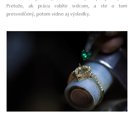
Pretože, ak prácu robíte srdcom, a ste o tom
presvedčený, potom vidno aj výsledky.