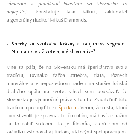
zámerom a ponúknuť klientom na Slovensku to
najlepši
e,
“ konštatuje Ivan Mikuš, zakladateľ
a generálny riaditeľ Mikuš Diamonds.
Šperky sú skutočne krásny a zaujímavý segment.
No mali ste v živote aj iné alternatívy?
Mne sa páči, že na Slovensku má šperkárstvo svoju
tradíciu, rovnako ťažba striebra, zlata, rôznych
minerálov a v neposlednom rade i najstaršie ložiská
drahého opálu na svete. Chcel som poukázať, že
Slovensko je výnimočné práve v tomto. Zviditeľniť túto
tradíciu a prepojiť to so
šperkom
. Verím, že cesta, ktorú
som si zvolil, je správna. To, čo robím, má baví a snažím
sa to robiť srdcom. To je filozofia, ktorú som od
začiatku vštepoval aj ľuďom, s ktorými spolupracujem.