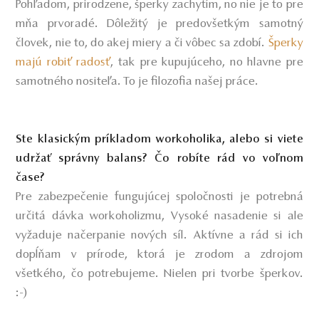
Pohľadom, prirodzene, šperky zachytím, no nie je to pre
mňa prvoradé. Dôležitý je predovšetkým samotný
človek, nie to, do akej miery a či vôbec sa zdobí.
Šperky
majú robiť radosť
, tak pre kupujúceho, no hlavne pre
samotného nositeľa. To je filozofia našej práce.
Ste klasickým príkladom workoholika, alebo si viete
udržať správny balans? Čo robíte rád vo voľnom
čase?
Pre zabezpečenie fungujúcej spoločnosti je potrebná
určitá dávka workoholizmu, Vysoké nasadenie si ale
vyžaduje načerpanie nových síl. Aktívne a rád si ich
dopĺňam v prírode, ktorá je zrodom a zdrojom
všetkého, čo potrebujeme. Nielen pri tvorbe šperkov.
:-)