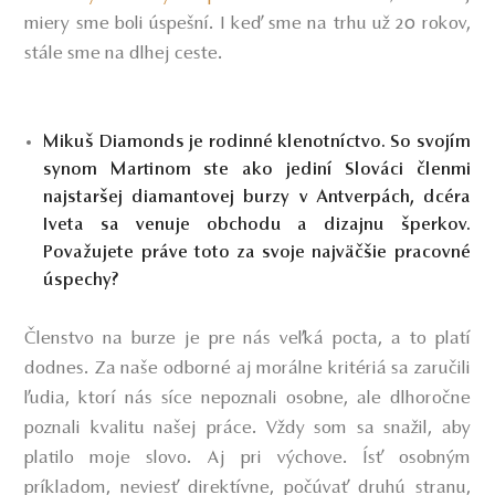
miery sme boli úspešní. I keď sme na trhu už 20 rokov,
stále sme na dlhej ceste.
Mikuš Diamonds je rodinné klenotníctvo. So svojím
synom Martinom ste ako jediní Slováci členmi
najstaršej diamantovej burzy v Antverpách, dcéra
Iveta sa venuje obchodu a dizajnu šperkov.
Považujete práve toto za svoje najväčšie pracovné
úspechy?
Členstvo na burze je pre nás veľká pocta, a to platí
dodnes. Za naše odborné aj morálne kritériá sa zaručili
ľudia, ktorí nás síce nepoznali osobne, ale dlhoročne
poznali kvalitu našej práce. Vždy som sa snažil, aby
platilo moje slovo. Aj pri výchove. Ísť osobným
príkladom, neviesť direktívne, počúvať druhú stranu,