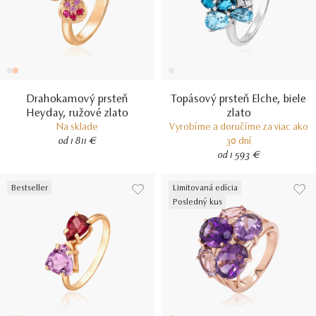
Drahokamový prsteň
Topásový prsteň Elche, biele
Heyday, ružové zlato
zlato
Na sklade
Vyrobíme a doručíme za viac ako
od 1 811 €
30 dní
od 1 593 €
Bestseller
Limitovaná edícia
Posledný kus