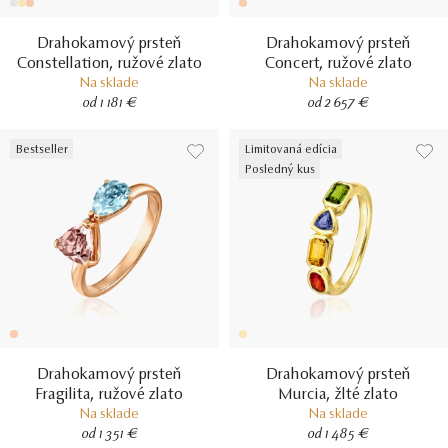
Drahokamový prsteň
Drahokamový prsteň
Constellation, ružové zlato
Concert, ružové zlato
Na sklade
Na sklade
od 1 181 €
od 2 657 €
Bestseller
Limitovaná edícia
Posledný kus
Drahokamový prsteň
Drahokamový prsteň
Fragilita, ružové zlato
Murcia, žlté zlato
Na sklade
Na sklade
od 1 351 €
od 1 485 €