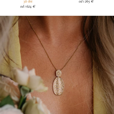
30 dní
od 1 265 €
od 1 624 €