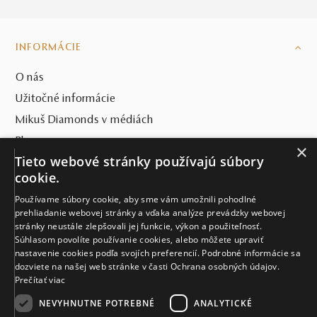
spomienkový predmet, ktorý bude obdarovanej aj o 20
rokov pripomínať ten moment, kedy ho prvý raz dostala –
či už sú to
promócie
alebo
narodenie dieťaťa
.
Pre nás v
INFORMÁCIE
Mikuš Diamonds je cťou môcť byť pri tom s vami.
O nás
Výnimočné kolekcie šperkov s drahými
Užitočné informácie
kameňmi
Mikuš Diamonds v médiách
V našich kolekciách si môžete vybrať
z modelov
Blog
×
prsteňov
s ústredným motívom kvetov, dračieho oka
Tieto webové stránky používajú súbory
alebo iného, dominantného „majestic“ symbolu.
SVET MIKUŠ DIAMONDS
cookie.
Futuristické, ostrejšie línie masívnejších kúskov, sú v
príjemnom kontraste s markantne žiarivými „colorful“
Používame súbory cookie, aby sme vám umožnili pohodlné
VŠETKO O NÁKUPE
prehliadanie webovej stránky a vďaka analýze prevádzky webovej
prsteňmi. V našej ponuke nájdete desiatky vzácnych
stránky neustále zlepšovali jej funkcie, výkon a použiteľnosť.
farebných drahokamov, ktoré sú vkusne zasadené
do
KONTAKT
Súhlasom povolíte používanie cookies, alebo môžete upraviť
zlatých šperkov
–
náhrdelníkov
,
náramkov
,
náušníc
,
nastavenie cookies podľa svojích preferencií. Podrobné informácie sa
Naše klenotníctva
ale najmä
prsteňov
. Prečo spomíname aj ostatné
šperky
?
dozviete na našej web stránke v časti Ochrana osobných údajov.
Prečítať viac
Najkrajšie totiž vyzerajú práve
v setoch
, kedy všetky
Sídlo spoločnosti
kúsky spoločne dokonale ladia. Výber zlata vám ponúka
NEVYHNUTNE POTREBNÉ
ANALYTICKÉ
celú škálu možností – biele, žlté, ružové; všetko je možné,