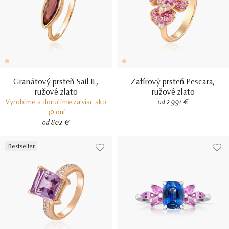
Granátový prsteň Sail II.,
Zafírový prsteň Pescara,
ružové zlato
ružové zlato
Vyrobíme a doručíme za viac ako
od 2 991 €
30 dní
od 802 €
Bestseller