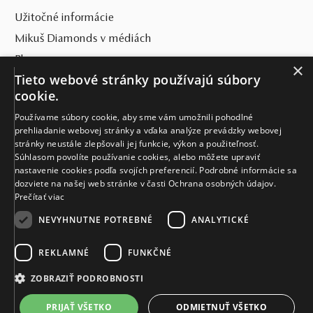
dokazujú, že perly sú stále prejavom luxusu a
Užitočné informácie
individuality.
Mikuš Diamonds v médiách
Blog
×
Tieto webové stránky používajú súbory
Rozdelenie a typy perál
SVET MIKUŠ DIAMONDS
cookie.
Každá perla je originál – malý zázrak prírody s vlastnou
Používame súbory cookie, aby sme vám umožnili pohodlné
kresbou, leskom a charakterom.
VŠETKO O NÁKUPE
prehliadanie webovej stránky a vďaka analýze prevádzky webovej
stránky neustále zlepšovali jej funkcie, výkon a použiteľnosť.
KONTAKT
Súhlasom povolíte používanie cookies, alebo môžete upraviť
nastavenie cookies podľa svojích preferencií. Podrobné informácie sa
Základné delenie perál spočíva v základných rozdieloch v
Naše klenotníctva
dozviete na našej web stránke v časti Ochrana osobných údajov.
procese ich vzniku. Pravé perly preto delíme na:
Prečítať viac
Sídlo spoločnosti
prírodné perly
NEVYHNUTNE POTREBNÉ
ANALYTICKÉ
ktoré vznikajú bez akéhokoľvek zásahu človeka. Prírodné
perly sa dnes v klenotníckej praxi objavujú už len
REKLAMNÉ
FUNKČNÉ
výnimočne. Historický nadmerný lov a prirodzená
ZOBRAZIŤ PODROBNOSTI
vzácnosť ich náhodného vzniku spôsobili, že sa z trhu
takmer úplne vytratili a v bežnej ponuke klenotníctiev ich
PRIJAŤ VŠETKO
ODMIETNUŤ VŠETKO
© MIKUŠ DIAMONDS, A.S. 2026. VŠETKY PRÁVA VYHRADENÉ.