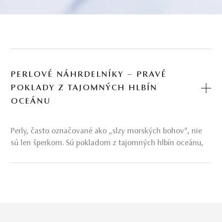
PERLOVÉ NÁHRDELNÍKY – PRAVÉ
POKLADY Z TAJOMNÝCH HLBÍN
OCEÁNU
Perly, často označované ako „slzy morských bohov“, nie
sú len šperkom. Sú pokladom z tajomných hlbín oceánu,
ktorý po stáročia symbolizuje čistotu, ženskosť a
výnimočnosť.
Perlové náhrdelníky
v sebe nesú príbeh
prírody, času a trpezlivosti – a keď ich nosíte, stávajú sa
súčasťou vášho vlastného príbehu.
Každý perlový náhrdelník, či už z juhomorských,
tahitských alebo Akoya perál, je unikátom. Ak hľadáte