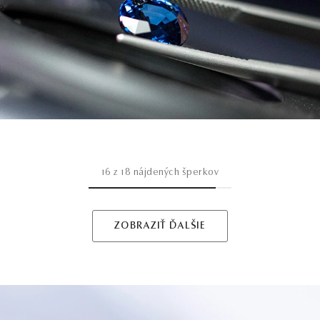
16
z
18
nájdených šperkov
ZOBRAZIŤ ĎALŠIE