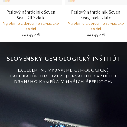
Perlový náhrdelník Seven
Perlový náhrdelník Seven
Seas, žlté zlato
Seas, biele zlato
Vyrobíme a doručíme za viac ako
Vyrobíme a doručíme za viac ako
30 dní
30 dní
od 1 490 €
od 1 490 €
SLOVENSKÝ GEMOLOGICKÝ INŠTITÚT
EXCELENTNE VYBAVENÉ GEMOLOGICKÉ
LABORATÓRIUM OVERUJE KVALITU KAŽDÉHO
DRAHÉHO KAMEŇA V NAŠICH ŠPERKOCH.