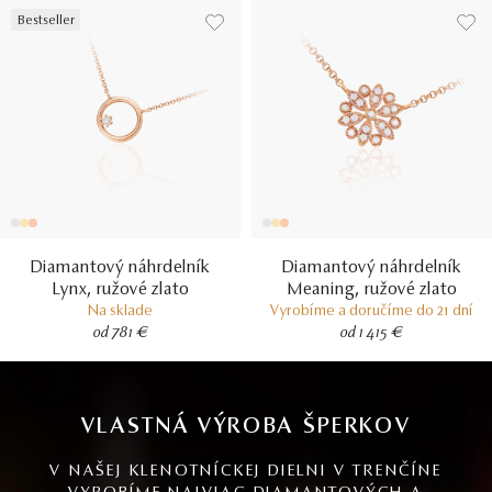
Bestseller
Diamantový náhrdelník
Diamantový náhrdelník
Lynx, ružové zlato
Meaning, ružové zlato
Na sklade
Vyrobíme a doručíme do 21 dní
od 781 €
od 1 415 €
VLASTNÁ VÝROBA ŠPERKOV
V NAŠEJ KLENOTNÍCKEJ DIELNI V TRENČÍNE