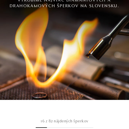
VYROBÍME NAJVIAC DIAMANTOVÝCH A
DRAHOKAMOVÝCH ŠPERKOV NA SLOVENSKU.
16
z
82
nájdených šperkov