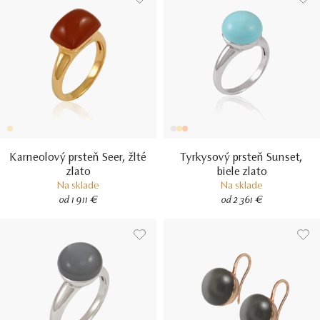
Karneolový prsteň Seer, žlté
Tyrkysový prsteň Sunset,
zlato
biele zlato
Na sklade
Na sklade
od 1 911 €
od 2 361 €