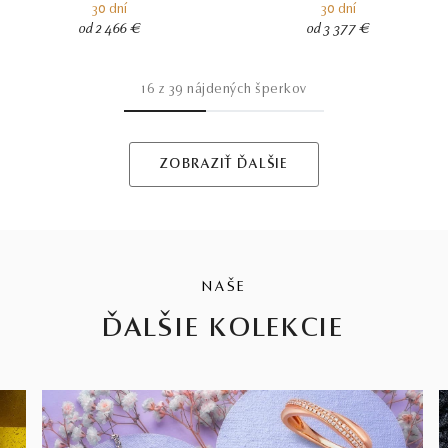
30 dní
30 dní
od 2 466 €
od 3 377 €
16
z
39
nájdených šperkov
ZOBRAZIŤ ĎALŠIE
NAŠE
ĎALŠIE KOLEKCIE