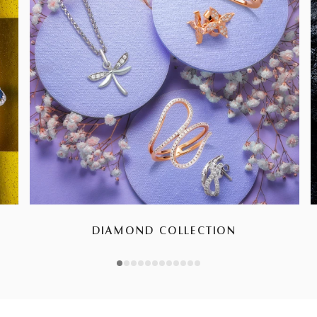
DIAMOND COLLECTION
1
2
3
4
5
6
7
8
9
10
11
12