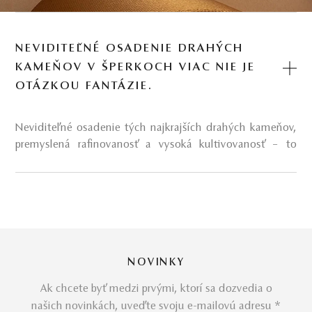
NEVIDITEĽNÉ OSADENIE DRAHÝCH
KAMEŇOV V ŠPERKOCH VIAC NIE JE
OTÁZKOU FANTÁZIE.
Neviditeľné osadenie tých najkrajších drahých kameňov,
premyslená rafinovanosť a vysoká kultivovanosť – to
všetko sú priam zázračné atribúty fenomenálnych šperkov
Invisible line.
O kolekcii šperkov
Invisible line
Cestu do budúcnosti nám ukázala už v minulosti ikona
štýlu Coco Chanel svojim legendárnym výrokom: „Byť
NOVINKY
nenahraditeľný, znamená byť jedinečný“, pričom vôbec
netušila, že práve táto vizionárska myšlienka zapustí
Ak chcete byť medzi prvými, ktorí sa dozvedia o
korene pri zrode jedinečnej kolekcie šperkov Invisible line.
našich novinkách, uveďte svoju e-mailovú adresu *