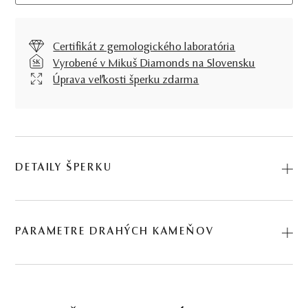
Certifikát z gemologického laboratória
Vyrobené v Mikuš Diamonds na Slovensku
Úprava veľkosti šperku zdarma
DETAILY ŠPERKU
Fascinujúca hra ružového morganitu a svetlomodrého
akvamarínu v éterickom prsteni Fragilita vytvára vysoko
PARAMETRE DRAHÝCH KAMEŇOV
elegantný a nežne zmyselný šperkový profil. Kód:
225512027_MC.
DRUH
POČET
HMOTNOSŤ
PÔVOD
1.31 ct
morganit
*
1
0,8 ct
Prírodný