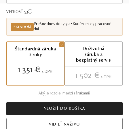
Skladom PO
VEĽKOSŤ 53
Prešov
dnes do 17:30 • Kuriérom 2-3 pracovné
SKLADOM
dni.
Doživotná
Štandardná záruka
záruka a
2 roky
bezplatný servis
1 351 €
S DPH
1 502 €
S DPH
Aký je rozdiel medzi zárukami?
VLOŽIŤ DO KOŠÍKA
VIDIEŤ NAŽIVO