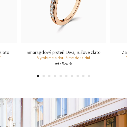
zlato
Smaragdový prsteň Diva, ružové zlato
Za
í
Vyrobíme a doručíme do 14 dní
od 1 870 €
1
2
3
4
5
6
7
8
9
10