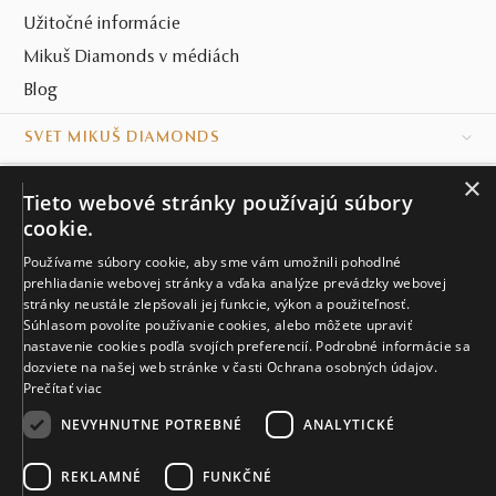
A to napriek, lepšie povedané práve pre rôzne odtiene
Užitočné informácie
drahokamov, ako aj odlišné typy výbrusov.
Mikuš Diamonds v médiách
Minimalistický dizajn
s maximálnym efektom sa tu
Blog
zrkadlí v každom detaile, a teda aj v 14-karátovom
ružovom zlate. To všetko podčiarkujú i nadštandardné
SVET MIKUŠ DIAMONDS
benefity, akými sú
doživotná záruka a bezplatný servis
,
ako aj možnosť zakúpenia šperku v rámci
celého setu
v
×
VŠETKO O NÁKUPE
Tieto webové stránky používajú súbory
sieti našich
klenotníctiev
po celom Slovensku.
cookie.
KONTAKT
Používame súbory cookie, aby sme vám umožnili pohodlné
Naše klenotníctva
prehliadanie webovej stránky a vďaka analýze prevádzky webovej
Ako si vybrať kokteilový prsteň
stránky neustále zlepšovali jej funkcie, výkon a použiteľnosť.
Súhlasom povolíte používanie cookies, alebo môžete upraviť
Sídlo spoločnosti
nastavenie cookies podľa svojích preferencií. Podrobné informácie sa
Ďalšou misiou príjemne okázalých
kokteilových šperkov
dozviete na našej web stránke v časti Ochrana osobných údajov.
Prečítať viac
je prebudiť vo vás chuť na zmenu, túžbu opustiť
každodennosť a skúsiť nepoznané. Je to skúsenosť, ktorá
NEVYHNUTNE POTREBNÉ
ANALYTICKÉ
z vás urobí
zmyselnú bohyňu
. Priznávame, chce to
odvahu. No nikdy neviete, v čom ste hviezda, pokiaľ ste
REKLAMNÉ
FUNKČNÉ
© MIKUŠ DIAMONDS, A.S. 2026. VŠETKY PRÁVA VYHRADENÉ.