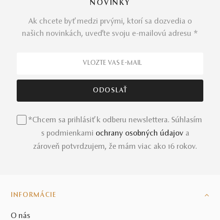
NOVINKY
Romantický prsteň s ružovým morganitom a
svetlomodrým akvamarínom predstavuje
Ak chcete byť medzi prvými, ktorí sa dozvedia o
našich novinkách, uveďte svoju e-mailovú adresu *
neodolateľný minimalistický trend
Milujete pastelové odtiene drahokamov, ktoré viete ľahko
zladiť s akýmkoľvek oblečením? A stalo sa vám niekedy,
že ste sa nevedeli rozhodnúť medzi
blankytným
akvamarínom
a
ružovým morganitom
? V tom prípade
sme pre vás rozlúskli túto dilemu – a to vďaka
éterickému prsteňu Fragilita
, v ktorom sme úžasným
spôsobom spojili tieto dve krásne prírodné kamene.
*Chcem sa prihlásiť k odberu newslettera. Súhlasím
s podmienkami
ochrany osobných údajov
a
Morganitovo-akvamarínový prsteň v ružovom
zároveň potvrdzujem, že mám viac ako 16 rokov.
zlate necháva vyniknúť individuálnemu
temperamentu drahokamov
INFORMÁCIE
Morganit a akvamarín, ako dve jemné odrody berylu,
vytvárajú v prsteni Fragilita nádherný klenotnícky súzvuk.
O nás