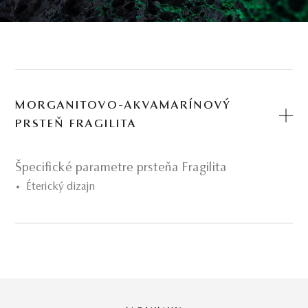
MORGANITOVO-AKVAMARÍNOVÝ
PRSTEŇ FRAGILITA
Špecifické parametre prsteňa Fragilita
Éterický dizajn
Pastelové súznenie drahokamov
1 ks prírodný morganit
1 ks prírodný akvamarín
14-karátové ružové zlato
Colorful collection