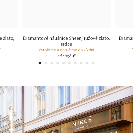
 zlato,
Diamantové náušnice Sheen, ružové zlato,
Diaman
srdce
í
Vyrobíme a doručíme do 28 dní
od 1 038 €
1
2
3
4
5
6
7
8
9
10