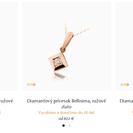
 ružové
Diamantový prívesok Bellisima, ružové
Diaman
zlato
í
Vyrobíme a doručíme do 28 dní
od 602 €
1
2