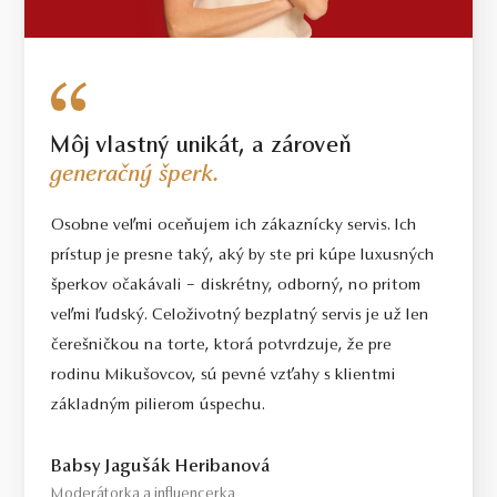
Môj vlastný unikát, a zároveň
generačný šperk.
Osobne veľmi oceňujem ich zákaznícky servis. Ich
prístup je presne taký, aký by ste pri kúpe luxusných
šperkov očakávali – diskrétny, odborný, no pritom
veľmi ľudský. Celoživotný bezplatný servis je už len
čerešničkou na torte, ktorá potvrdzuje, že pre
rodinu Mikušovcov, sú pevné vzťahy s klientmi
základným pilierom úspechu.
Babsy Jagušák Heribanová
Moderátorka a influencerka