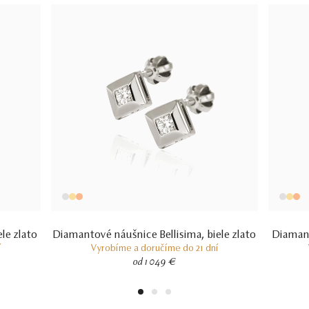
le zlato
Diamantové náušnice Bellisima, biele zlato
Diamant
í
Vyrobíme a doručíme do 21 dní
od 1 049 €
1
2
3