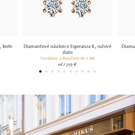
 biele
Diamantové náušnice Esperanza II., ružové
Diaman
zlato
í
Vyrobíme a doručíme do 7 dní
od 2 359 €
1
2
3
4
5
6
7
8
9
10