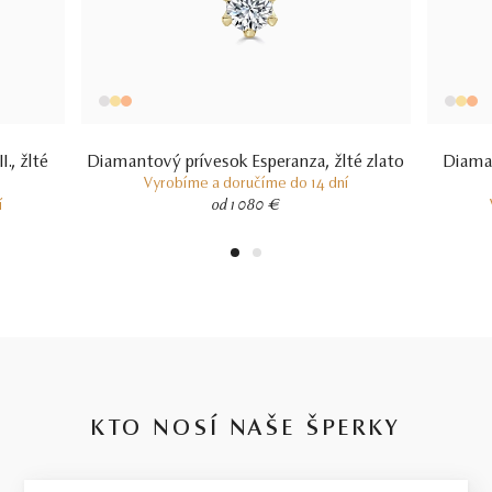
., žlté
Diamantový prívesok Esperanza, žlté zlato
Diaman
Vyrobíme a doručíme do 14 dní
í
od 1 080 €
1
2
KTO NOSÍ NAŠE ŠPERKY