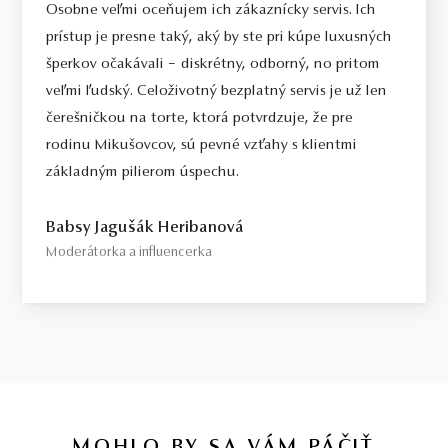
Osobne veľmi oceňujem ich zákaznícky servis. Ich
prístup je presne taký, aký by ste pri kúpe luxusných
šperkov očakávali – diskrétny, odborný, no pritom
veľmi ľudský. Celoživotný bezplatný servis je už len
čerešničkou na torte, ktorá potvrdzuje, že pre
rodinu Mikušovcov, sú pevné vzťahy s klientmi
základným pilierom úspechu.
Babsy Jagušák Heribanová
Moderátorka a influencerka