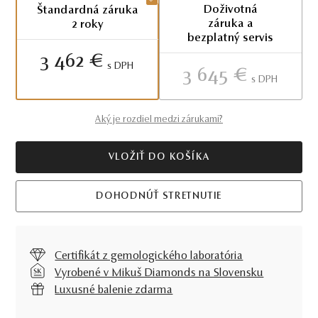
Doživotná
Štandardná záruka
záruka a
2 roky
bezplatný servis
3 462 €
S DPH
3 645 €
S DPH
Aký je rozdiel medzi zárukami?
VLOŽIŤ DO KOŠÍKA
DOHODNÚŤ STRETNUTIE
Certifikát z gemologického laboratória
Vyrobené v Mikuš Diamonds na Slovensku
Luxusné balenie zdarma