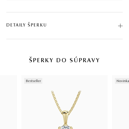
DETAILY ŠPERKU
Predstavujeme vám Náušnice Esperanza. Na výrobu sme
použili prírodné materiály: žlté zlato, diamant. Kód:
234500209_050.
ŠPERKY DO SÚPRAVY
14 kt
Bestseller
Novink
ŽLTÉ ZLATO