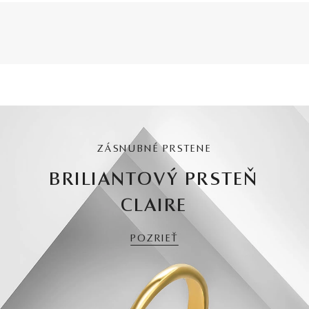
ZÁSNUBNÉ PRSTENE
BRILIANTOVÝ PRSTEŇ
CLAIRE
POZRIEŤ