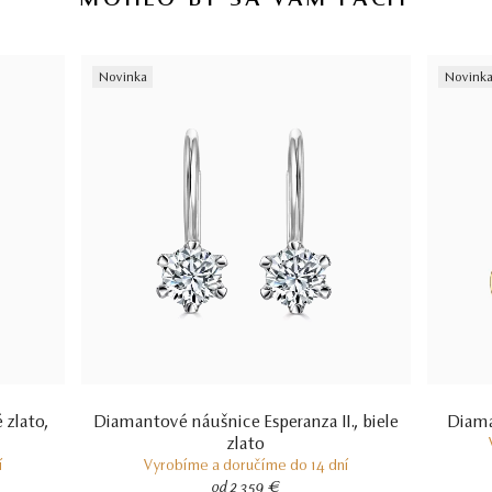
MOHLO BY SA VÁM PÁČIŤ
Novinka
Novink
 zlato,
Diamantové náušnice Esperanza II., biele
Diama
zlato
í
Vyrobíme a doručíme do 14 dní
od 2 359 €