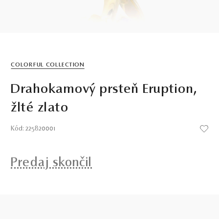
COLORFUL COLLECTION
Drahokamový prsteň Eruption,
žlté zlato
Kód: 225820001
Predaj skončil