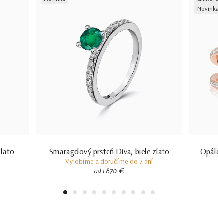
Novink
zlato
Smaragdový prsteň Diva, biele zlato
Opálo
Vyrobíme a doručíme do 7 dní
od 1 870 €
1
2
3
4
5
6
7
8
9
10