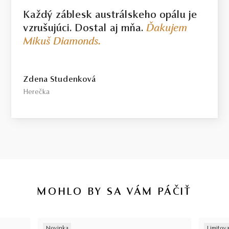
Každý záblesk austrálskeho opálu je
vzrušujúci. Dostal aj mňa.
Ďakujem
Mikuš Diamonds.
Zdena Studenková
Herečka
MOHLO BY SA VÁM PÁČIŤ
Novinka
Limitova