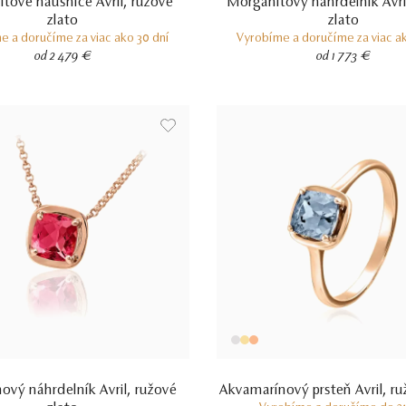
tové náušnice Avril, ružové
Morganitový náhrdelník Avri
zlato
zlato
e a doručíme za viac ako 30 dní
Vyrobíme a doručíme za viac ak
od 2 479 €
od 1 773 €
ový náhrdelník Avril, ružové
Akvamarínový prsteň Avril, ru