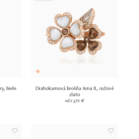
y, biele
Drahokamová brošňa Ama II., ružové
zlato
od 2 370 €