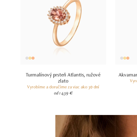
Turmalínový prsteň Atlantis, ružové
Akvamarí
zlato
Vyr
Vyrobíme a doručíme za viac ako 30 dní
od 1 439 €