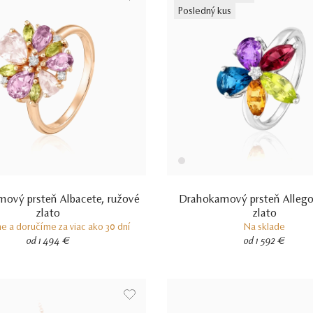
Posledný kus
ový prsteň Albacete, ružové
Drahokamový prsteň Allegor
zlato
zlato
e a doručíme za viac ako 30 dní
Na sklade
od 1 494 €
od 1 592 €