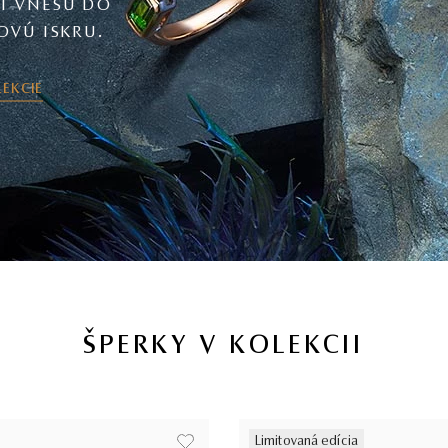
I VNESÚ DO
OVÚ ISKRU.
LEKCIE
ŠPERKY V KOLEKCII
Limitovaná edícia