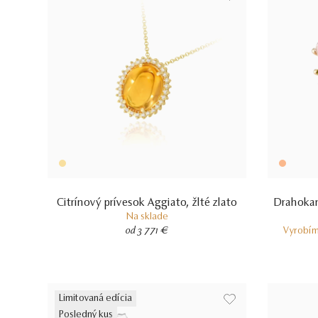
Citrínový prívesok Aggiato, žlté zlato
Drahokam
Na sklade
od 3 771 €
Vyrobím
Limitovaná edícia
Posledný kus