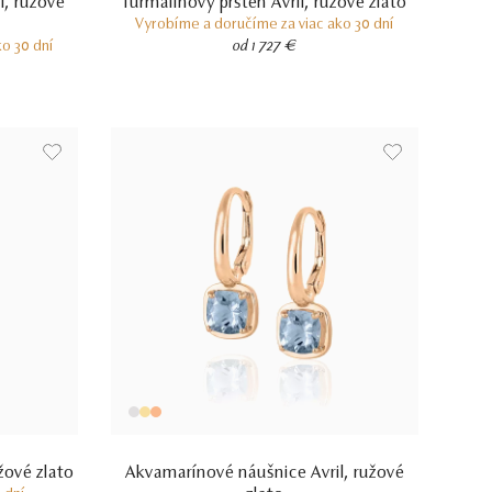
l, ružové
Turmalínový prsteň Avril, ružové zlato
Vyrobíme a doručíme za viac ako 30 dní
o 30 dní
od 1 727 €
žové zlato
Akvamarínové náušnice Avril, ružové