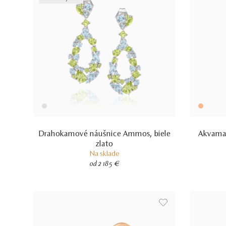
Drahokamové náušnice Ammos, biele
Akvamar
zlato
Na sklade
od 2 185 €