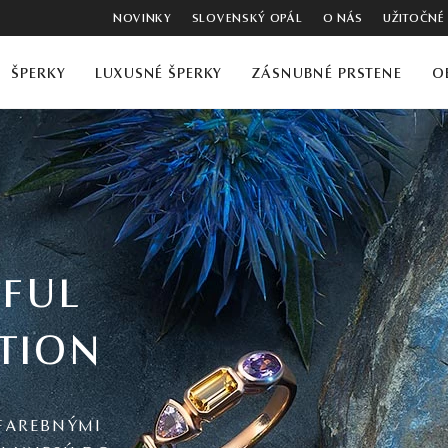
NOVINKY
SLOVENSKÝ OPÁL
O NÁS
UŽITOČNÉ
ŠPERKY
LUXUSNÉ ŠPERKY
ZÁSNUBNÉ PRSTENE
O
FUL
TION
FAREBNÝMI