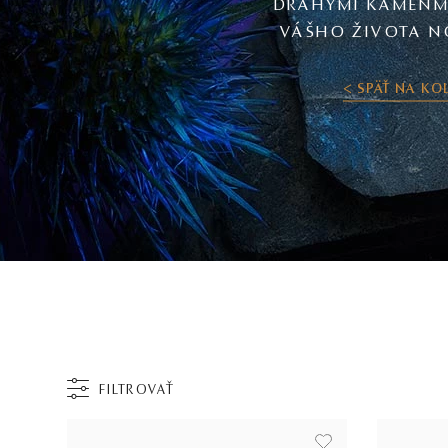
DRAHÝMI KAMEŇM
VÁŠHO ŽIVOTA N
< SPÄŤ NA KO
FILTROVAŤ