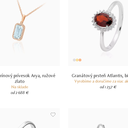
ínový prívesok Arya, ružové
Granátový prsteň Atlantis, bi
zlato
Vyrobíme a doručíme za viac ak
Na sklade
od 1 237 €
od 2 688 €