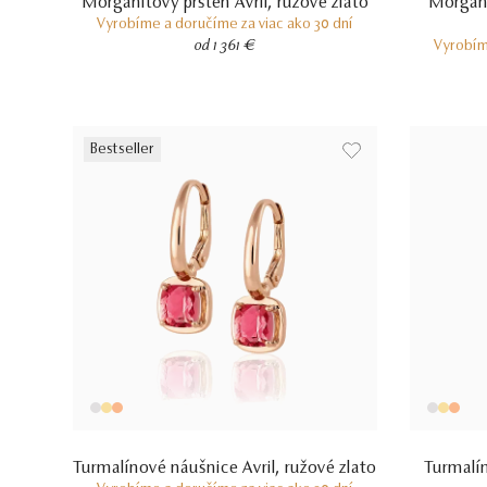
Morganitový prsteň Avril, ružové zlato
Morgani
Vyrobíme a doručíme za viac ako 30 dní
od 1 361 €
Vyrobím
Bestseller
Turmalínové náušnice Avril, ružové zlato
Turmalín