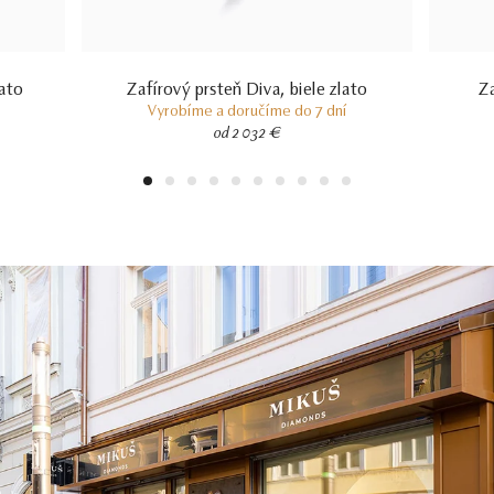
lato
Zafírový prsteň Diva, biele zlato
Za
Vyrobíme a doručíme do 7 dní
od 2 032 €
1
2
3
4
5
6
7
8
9
10