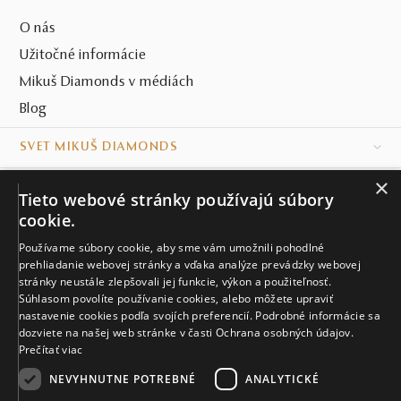
O nás
Užitočné informácie
Mikuš Diamonds v médiách
Blog
SVET MIKUŠ DIAMONDS
×
VŠETKO O NÁKUPE
Tieto webové stránky používajú súbory
cookie.
KONTAKT
Používame súbory cookie, aby sme vám umožnili pohodlné
Naše klenotníctva
prehliadanie webovej stránky a vďaka analýze prevádzky webovej
stránky neustále zlepšovali jej funkcie, výkon a použiteľnosť.
Súhlasom povolíte používanie cookies, alebo môžete upraviť
Sídlo spoločnosti
nastavenie cookies podľa svojích preferencií. Podrobné informácie sa
dozviete na našej web stránke v časti Ochrana osobných údajov.
Prečítať viac
NEVYHNUTNE POTREBNÉ
ANALYTICKÉ