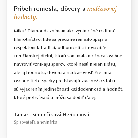
Príbeh remesla, dôvery a
nadčasovej
hodnoty.
Mikuš Diamonds vnímam ako výnimočné rodinné
klenotníctvo, kde sa precízne remeslo spája s
rešpektom k tradícii, odbornosti a inovácii. V
trenčianskej dielni, ktorú som mala možnosť osobne
navštíviť vznikajú šperky, ktoré nesú nielen krásu,
ale aj hodnotu, dôveru a nadčasovosť. Pre mňa
osobne tieto šperky predstavujú viac než ozdobu –
sú vyjadrením jedinečnosti každodennosti a hodnôt,
ktoré pretrvávajú a môžu sa dediť ďalej.
Tamara Šimončíková Heribanová
Spisovateľa a novinárka