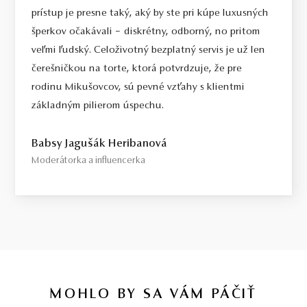
prístup je presne taký, aký by ste pri kúpe luxusných
Select / náš tip
šperkov očakávali – diskrétny, odborný, no pritom
Toto je kameň, ktorý odporúčame každému, kto požaduje vysokú
veľmi ľudský. Celoživotný bezplatný servis je už len
kvalitu za férovú cenu. Jedná sa o diamant bez akýchkoľvek
čerešničkou na torte, ktorá potvrdzuje, že pre
viditeľných kompromisov, starostlivo vybraný priamo na diamantovej
rodinu Mikušovcov, sú pevné vzťahy s klientmi
burze v Antverpách. Čistota SI1, farba H, výbrus Excellent,
základným pilierom úspechu.
fluorescencia Medium.
Top / vysoká kvalita
Babsy Jagušák Heribanová
Diamant spĺňajúci najprísnejšie kritériá krásy, farby a čistoty. Pre
Moderátorka a influencerka
tých, ktorí chcú to najlepšie, bez kompromisov.
Certifikácia diamantov
Všetky naše diamanty o hmotnosti 0,30ct a vyššej sú certifikované
laboratóriom GIA, čo predstavuje základ pre objektívne a
medzinárodne uznávané porovnanie kvality diamantov. Všetky naše
šperky majú naviac certifikát vystavený jedinou znaleckou
organizáciou na Slovensku,
SGI.
V prípade kúpy diamantového
MOHLO BY SA VÁM PÁČIŤ
šperku radíme spozornieť, ak je certifikát, ktorý je k šperku dodaný,