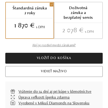
Doživotná
Štandardná záruka
záruka a
2 roky
bezplatný servis
1 870 €
S DPH
2 078 €
S DPH
Aký je rozdiel medzi zárukami?
VLOŽIŤ DO KOŠÍKA
VIDIEŤ NAŽIVO
Vrátenie do 14 dní aj pri kúpe v klenotníctve
Úprava veľkosti šperku zdarma
Vyrobené v Mikuš Diamonds na Slovensku