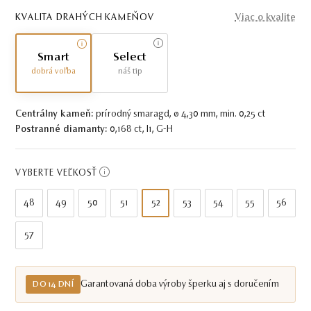
KVALITA DRAHÝCH KAMEŇOV
Viac o kvalite
Smart
Select
dobrá voľba
náš tip
Centrálny kameň:
prírodný smaragd, ø 4,30 mm, min. 0,25 ct
Postranné diamanty:
0,168 ct, I1, G-H
VYBERTE VEĽKOSŤ
48
49
50
51
52
53
54
55
56
57
Garantovaná doba výroby šperku aj s doručením
DO 14 DNÍ