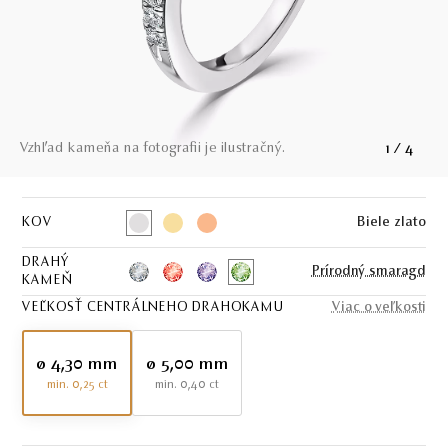
Vzhľad kameňa na fotografii je ilustračný.
1
/
4
KOV
Biele zlato
DRAHÝ
Prírodný smaragd
KAMEŇ
VEĽKOSŤ CENTRÁLNEHO DRAHOKAMU
Viac o veľkosti
ø 4,30 mm
ø 5,00 mm
min. 0,25 ct
min. 0,40 ct